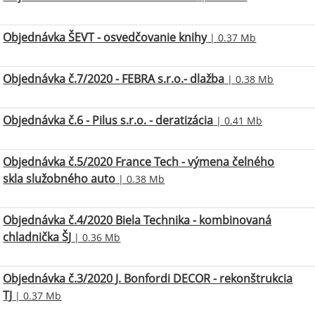
Objednávka ŠEVT - osvedčovanie knihy
| 0.37 Mb
Objednávka č.7/2020 - FEBRA s.r.o.- dlažba
| 0.38 Mb
Objednávka č.6 - Pilus s.r.o. - deratizácia
| 0.41 Mb
Objednávka č.5/2020 France Tech - výmena čelného
skla služobného auto
| 0.38 Mb
Objednávka č.4/2020 Biela Technika - kombinovaná
chladnička ŠJ
| 0.36 Mb
Objednávka č.3/2020 J. Bonfordi DECOR - rekonštrukcia
TJ
| 0.37 Mb