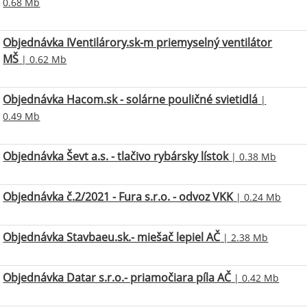
0.68 Mb
Objednávka IVentilárory.sk-m priemyselný ventilátor
MŠ
| 0.62 Mb
Objednávka Hacom.sk - solárne pouličné svietidlá
|
0.49 Mb
Objednávka Ševt a.s. - tlačivo rybársky lístok
| 0.38 Mb
Objednávka č.2/2021 - Fura s.r.o. - odvoz VKK
| 0.24 Mb
Objednávka Stavbaeu.sk.- miešač lepiel AČ
| 2.38 Mb
Objednávka Datar s.r.o.- priamočiara píla AČ
| 0.42 Mb