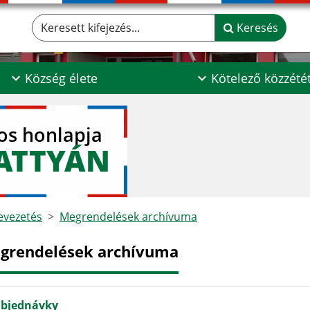
Keresett kifejezés...
Keresés
Község élete
Kötelező közzété
los honlapja
ATTYÁN
vezetés
Megrendelések archívuma
grendelések archívuma
bjednávky