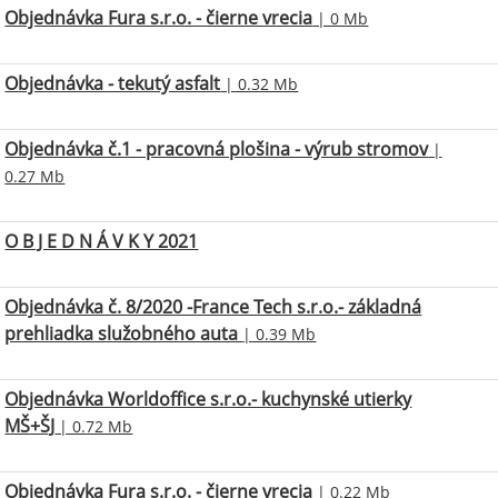
Objednávka Fura s.r.o. - čierne vrecia
| 0 Mb
Objednávka - tekutý asfalt
| 0.32 Mb
Objednávka č.1 - pracovná plošina - výrub stromov
|
0.27 Mb
O B J E D N Á V K Y 2021
Objednávka č. 8/2020 -France Tech s.r.o.- základná
prehliadka služobného auta
| 0.39 Mb
Objednávka Worldoffice s.r.o.- kuchynské utierky
MŠ+ŠJ
| 0.72 Mb
Objednávka Fura s.r.o. - čierne vrecia
| 0.22 Mb