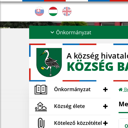
Önkormányzat
A község hivata
KÖZSÉG B
Önkormányzat
Be
Me
Község élete
Kötelező közzététel
O