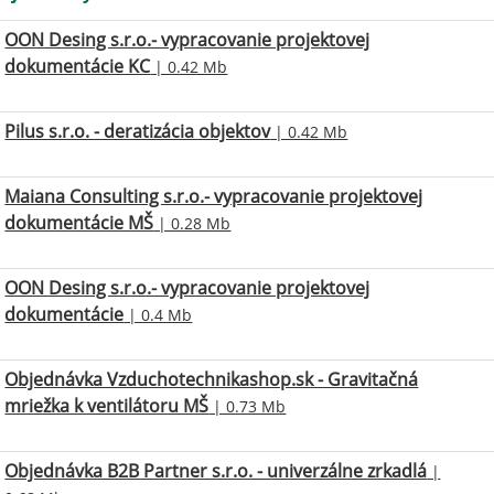
OON Desing s.r.o.- vypracovanie projektovej
dokumentácie KC
| 0.42 Mb
Pilus s.r.o. - deratizácia objektov
| 0.42 Mb
Maiana Consulting s.r.o.- vypracovanie projektovej
dokumentácie MŠ
| 0.28 Mb
OON Desing s.r.o.- vypracovanie projektovej
dokumentácie
| 0.4 Mb
Objednávka Vzduchotechnikashop.sk - Gravitačná
mriežka k ventilátoru MŠ
| 0.73 Mb
Objednávka B2B Partner s.r.o. - univerzálne zrkadlá
|