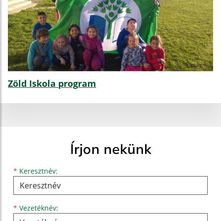
Zöld Iskola program
Írjon nekünk
Keresztnév
Vezetéknév
E-mail cím
*
Keresztnév:
*
Vezetéknév: