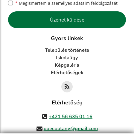
*
Megismertem a
személyes adataim feldolgozását
Google reCaptcha Response
Üzenet küldése
Gyors linkek
Település története
Iskolaügy
Képgaléria
Elérhetőségek
Elérhetőség
+421 56 635 01 16
obecbotany@gmail.com