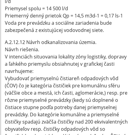
l/d
Priemysel spolu = 14 500 l/d
Priemerný denný prietok Qp = 14,5 m3d-1 = 0,17 ls-1
Voda pre prevádzku a sociálne zariadenia bude
zabezpečená z existujúcej vodovodnej siete.
A.2.12.12 Návrh odkanalizovania územia.
Návrh riešenia.
V intenciách situovania lokality zóny logistiky, dopravy
a ľahkého priemyslu obsiahnutej v grafickej časti
navrhujeme:
Vybudovať priemyselnú čistiareň odpadových vôd
(ČOV) čo je kategória čističiek pre komunálnu sféru
(väčšie obce a mestá, ich časti, aglomerácie,) resp. pre
rôzne priemyselné prevádzky (kedy sú doplnené o
čistiace stupne podľa potreby danej priemyselnej
prevádzky. Do kategórie komunálne a priemyselné
čističky spadajú zväčša čističky nad 200 ekvivalentných
obyvateľov resp. čističky odpadových vôd so