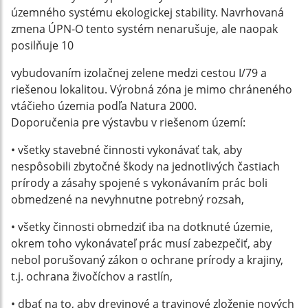
územného systému ekologickej stability. Navrhovaná
zmena ÚPN-O tento systém nenarušuje, ale naopak
posilňuje 10
vybudovaním izolačnej zelene medzi cestou I/79 a
riešenou lokalitou. Výrobná zóna je mimo chráneného
vtáčieho územia podľa Natura 2000.
Doporučenia pre výstavbu v riešenom území:
• všetky stavebné činnosti vykonávať tak, aby
nespôsobili zbytočné škody na jednotlivých častiach
prírody a zásahy spojené s vykonávaním prác boli
obmedzené na nevyhnutne potrebný rozsah,
• všetky činnosti obmedziť iba na dotknuté územie,
okrem toho vykonávateľ prác musí zabezpečiť, aby
nebol porušovaný zákon o ochrane prírody a krajiny,
t.j. ochrana živočíchov a rastlín,
• dbať na to, aby drevinové a travinové zloženie nových