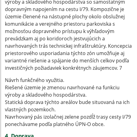
výroby a skladového hospodárstva so samostatným
dopravným napojením na cestu I/79. Kompozične je
územie členené na nástupné plochy okolo obslužnej
komunikácie a verejného priestoru parkoviska s
možnosťou dopravného prístupu k výhľadovým
prevádzkam aj po koridoroch jestvujúcich a
navrhovaných trás technickej infraštruktúry. Koncepcia
priestorového usporiadania týchto zón umožňuje aj
variantné riešenie a spájanie do menších celkov podľa
investičných požiadaviek konkrétnych záujemcov. 7
Návrh funkčného využitia.
Riešené územie je zmenou navrhované na funkciu
výroby a skladového hospodárstva.
Statická doprava týchto areálov bude situovaná na ich
vlastných pozemkoch.
Navrhovaný pás izolačnej zelene pozdĺž trasy cesty I/79
ponechávame podľa platného ÚPN-O obce.
4. Doprava