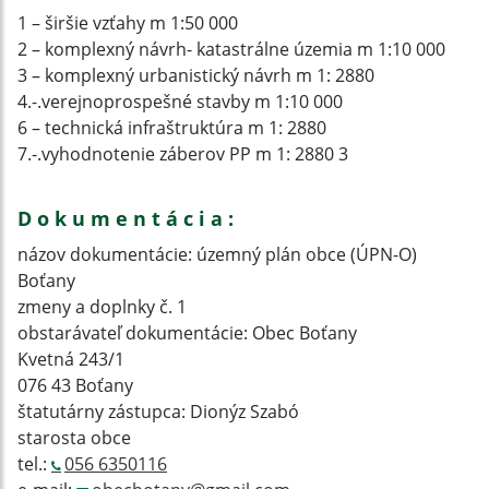
1 – širšie vzťahy m 1:50 000
2 – komplexný návrh- katastrálne územia m 1:10 000
3 – komplexný urbanistický návrh m 1: 2880
4.-.verejnoprospešné stavby m 1:10 000
6 – technická infraštruktúra m 1: 2880
7.-.vyhodnotenie záberov PP m 1: 2880 3
D o k u m e n t á c i a :
názov dokumentácie: územný plán obce (ÚPN-O)
Boťany
zmeny a doplnky č. 1
obstarávateľ dokumentácie: Obec Boťany
Kvetná 243/1
076 43 Boťany
štatutárny zástupca: Dionýz Szabó
starosta obce
tel.:
056 6350116