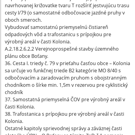
navrhovanej križovatke tvaru T rozšíriť jestvujúcu trasu
cesty I/79 (o samostatné odbočovacie jazdné pruhy v
oboch smeroch.
Vybudovať samostatnú priemyselnú čistiareň
odpadových vôd a trafostanicu s prípojkou pre
výrobný areál v časti Kolonia.
A.2.18.2.6.2.2 Verejnoprospešné stavby územného
plánu obce Boťany.
36. Cesta I. triedy č. 79 v prieťahu časťou obce – Kolonia
sa určuje vo funkčnej triede B2 kategórie MO 8/40 s
odbočovacím a zaradovacím pruhom s obojstranným
chodníkom o šírke min. 1,5m v rezervou pre cyklistický
chodník
37. Samostatná priemyselná ČOV pre výrobný areál v
časti Kolonia.
38. Trafostanica s prípojkou pre výrobný areál v časti
Kolonia.
Ostatné kapitoly sprievodnej správy a záväznej časti