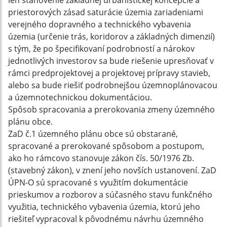
len stanovenie základnej urbanistickej koncepcie a
priestorových zásad saturácie územia zariadeniami
verejného dopravného a technického vybavenia
územia (určenie trás, koridorov a základných dimenzií)
s tým, že po špecifikovaní podrobností a nárokov
jednotlivých investorov sa bude riešenie upresňovať v
rámci predprojektovej a projektovej prípravy stavieb,
alebo sa bude riešiť podrobnejšou územnoplánovacou
a územnotechnickou dokumentáciou.
Spôsob spracovania a prerokovania zmeny územného
plánu obce.
ZaD č.1 územného plánu obce sú obstarané,
spracované a prerokované spôsobom a postupom,
ako ho rámcovo stanovuje zákon čís. 50/1976 Zb.
(stavebný zákon), v znení jeho novších ustanovení. ZaD
ÚPN-O sú spracované s využitím dokumentácie
prieskumov a rozborov a súčasného stavu funkčného
využitia, technického vybavenia územia, ktorú jeho
riešiteľ vypracoval k pôvodnému návrhu územného