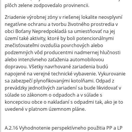
plôch zelene zodpovedalo provinencii.
Zriadenie výrobnej zóny v riešenej lokalite neovplyvní
negatívne ochranu a tvorbu životného prostredia v
obci Boťany Nepredpokladá sa umiestňovať na jej
území také aktivity, ktoré by boli potencionálnymi
znečisťovateľmi ovzdušia povrchových alebo
podzemných vôd producentmi nadmernej hlučnosti
alebo intenzívneho zaťaženia automobilovou
dopravou. Všetky navrhované zariadenia budú
napojené na verejné technické vybavenie. Vykurovanie
sa zabezpečí plynofikovanými kotolňami. Odpad z
prevádzky jednotlivých zariadení sa bude likvidovať v
súlade so zákonom o odpadoch a v súlade s
koncepciou obce o nakladaní s odpadmi tak, ako je to
uvedené v platnom územnom pláne.
A.2.16 Vyhodnotenie perspektívneho použitia PP a LP