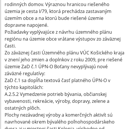
rodinných domov. Výraznou hranicou riešeného
územia je cesta I/79, ktorá prechádza zastavaným
územím obce a na ktorú bude riešené územie
dopravne napojené.
Požiadavky vyplývajúce z návrhu územného plánu
regiónu na územie obce vrátane výstupov zo záväznej
časti.
Zo záväznej časti Územného plánu VÚC Košického kraja
v znení jeho zmien a doplnkov z roku 2009, pre riešené
územie ZaD č.1 ÚPN-O Boťany nevyplývajú nové
záväzné regulatívy:
ZaD č.1 sa dopĺňa textová časť platného ÚPN-O v
týchto kapitolách:
A.2.5.2 Vymedzenie potrieb bývania, občianskej
vybavenosti, rekreácie, výroby, dopravy, zelene a
ostatných plôch.
Plochy nezávadnej výroby a komerčných aktivít sú
navrhované okrem bývalého poľnohospodárskeho
dvora aj v miestnej časti Kolonia, východne od