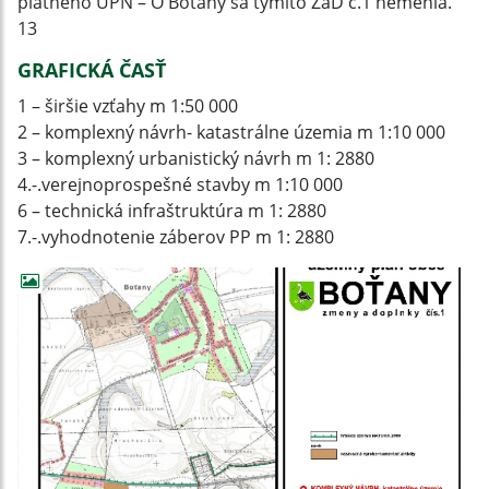
platného ÚPN – O Boťany sa týmito ZaD č.1 nemenia.
13
GRAFICKÁ ČASŤ
1 – širšie vzťahy m 1:50 000
2 – komplexný návrh- katastrálne územia m 1:10 000
3 – komplexný urbanistický návrh m 1: 2880
4.-.verejnoprospešné stavby m 1:10 000
6 – technická infraštruktúra m 1: 2880
7.-.vyhodnotenie záberov PP m 1: 2880