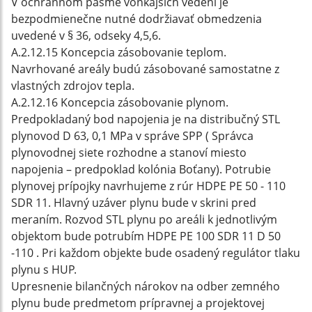
V ochrannom pásme vonkajších vedení je
bezpodmienečne nutné dodržiavať obmedzenia
uvedené v § 36, odseky 4,5,6.
A.2.12.15 Koncepcia zásobovanie teplom.
Navrhované areály budú zásobované samostatne z
vlastných zdrojov tepla.
A.2.12.16 Koncepcia zásobovanie plynom.
Predpokladaný bod napojenia je na distribučný STL
plynovod D 63, 0,1 MPa v správe SPP ( Správca
plynovodnej siete rozhodne a stanoví miesto
napojenia – predpoklad kolónia Boťany). Potrubie
plynovej prípojky navrhujeme z rúr HDPE PE 50 - 110
SDR 11. Hlavný uzáver plynu bude v skrini pred
meraním. Rozvod STL plynu po areáli k jednotlivým
objektom bude potrubím HDPE PE 100 SDR 11 D 50
-110 . Pri každom objekte bude osadený regulátor tlaku
plynu s HUP.
Upresnenie bilančných nárokov na odber zemného
plynu bude predmetom prípravnej a projektovej