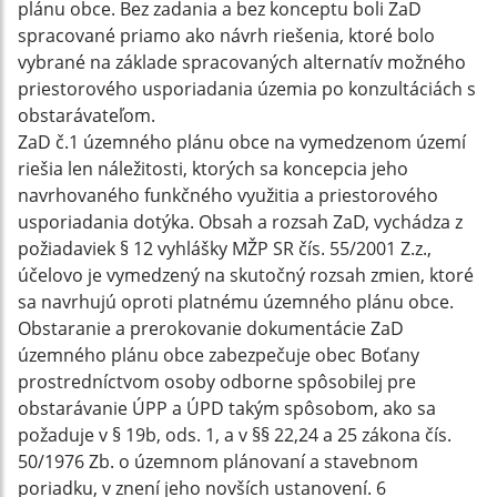
plánu obce. Bez zadania a bez konceptu boli ZaD
spracované priamo ako návrh riešenia, ktoré bolo
vybrané na základe spracovaných alternatív možného
priestorového usporiadania územia po konzultáciách s
obstarávateľom.
ZaD č.1 územného plánu obce na vymedzenom území
riešia len náležitosti, ktorých sa koncepcia jeho
navrhovaného funkčného využitia a priestorového
usporiadania dotýka. Obsah a rozsah ZaD, vychádza z
požiadaviek § 12 vyhlášky MŽP SR čís. 55/2001 Z.z.,
účelovo je vymedzený na skutočný rozsah zmien, ktoré
sa navrhujú oproti platnému územného plánu obce.
Obstaranie a prerokovanie dokumentácie ZaD
územného plánu obce zabezpečuje obec Boťany
prostredníctvom osoby odborne spôsobilej pre
obstarávanie ÚPP a ÚPD takým spôsobom, ako sa
požaduje v § 19b, ods. 1, a v §§ 22,24 a 25 zákona čís.
50/1976 Zb. o územnom plánovaní a stavebnom
poriadku, v znení jeho novších ustanovení. 6