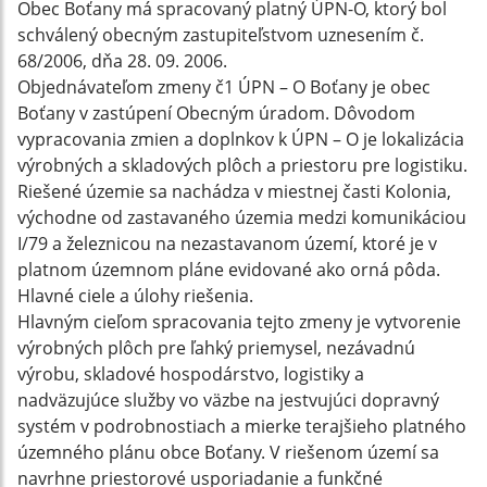
Obec Boťany má spracovaný platný ÚPN-O, ktorý bol
schválený obecným zastupiteľstvom uznesením č.
68/2006, dňa 28. 09. 2006.
Objednávateľom zmeny č1 ÚPN – O Boťany je obec
Boťany v zastúpení Obecným úradom. Dôvodom
vypracovania zmien a doplnkov k ÚPN – O je lokalizácia
výrobných a skladových plôch a priestoru pre logistiku.
Riešené územie sa nachádza v miestnej časti Kolonia,
východne od zastavaného územia medzi komunikáciou
I/79 a železnicou na nezastavanom území, ktoré je v
platnom územnom pláne evidované ako orná pôda.
Hlavné ciele a úlohy riešenia.
Hlavným cieľom spracovania tejto zmeny je vytvorenie
výrobných plôch pre ľahký priemysel, nezávadnú
výrobu, skladové hospodárstvo, logistiky a
nadväzujúce služby vo väzbe na jestvujúci dopravný
systém v podrobnostiach a mierke terajšieho platného
územného plánu obce Boťany. V riešenom území sa
navrhne priestorové usporiadanie a funkčné