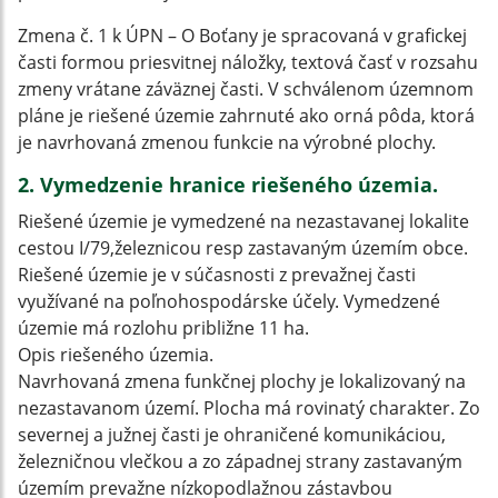
Zmena č. 1 k ÚPN – O Boťany je spracovaná v grafickej
časti formou priesvitnej náložky, textová časť v rozsahu
zmeny vrátane záväznej časti. V schválenom územnom
pláne je riešené územie zahrnuté ako orná pôda, ktorá
je navrhovaná zmenou funkcie na výrobné plochy.
2. Vymedzenie hranice riešeného územia.
Riešené územie je vymedzené na nezastavanej lokalite
cestou I/79,železnicou resp zastavaným územím obce.
Riešené územie je v súčasnosti z prevažnej časti
využívané na poľnohospodárske účely. Vymedzené
územie má rozlohu približne 11 ha.
Opis riešeného územia.
Navrhovaná zmena funkčnej plochy je lokalizovaný na
nezastavanom území. Plocha má rovinatý charakter. Zo
severnej a južnej časti je ohraničené komunikáciou,
železničnou vlečkou a zo západnej strany zastavaným
územím prevažne nízkopodlažnou zástavbou