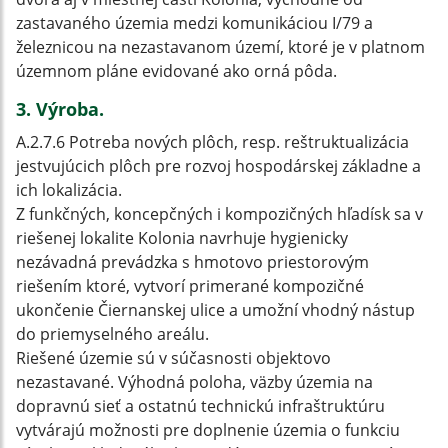
zastavaného územia medzi komunikáciou I/79 a
železnicou na nezastavanom území, ktoré je v platnom
územnom pláne evidované ako orná pôda.
3. Výroba.
A.2.7.6 Potreba nových plôch, resp. reštruktualizácia
jestvujúcich plôch pre rozvoj hospodárskej základne a
ich lokalizácia.
Z funkčných, koncepčných i kompozičných hľadísk sa v
riešenej lokalite Kolonia navrhuje hygienicky
nezávadná prevádzka s hmotovo priestorovým
riešením ktoré, vytvorí primerané kompozičné
ukončenie Čiernanskej ulice a umožní vhodný nástup
do priemyselného areálu.
Riešené územie sú v súčasnosti objektovo
nezastavané. Výhodná poloha, väzby územia na
dopravnú sieť a ostatnú technickú infraštruktúru
vytvárajú možnosti pre doplnenie územia o funkciu