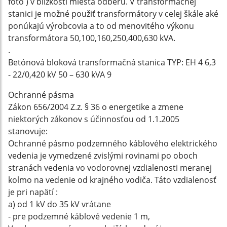
foto ) v blízkosti miesta odberu. V transformačnej
stanici je možné použiť transformátory v celej škále aké
ponúkajú výrobcovia a to od menovitého výkonu
transformátora 50,100,160,250,400,630 kVA.
.
Betónová bloková transformačná stanica TYP: EH 4 6,3
- 22/0,420 kV 50 – 630 kVA 9
Ochranné pásma
Zákon 656/2004 Z.z. § 36 o energetike a zmene
niektorých zákonov s účinnosťou od 1.1.2005
stanovuje:
Ochranné pásmo podzemného káblového elektrického
vedenia je vymedzené zvislými rovinami po oboch
stranách vedenia vo vodorovnej vzdialenosti meranej
kolmo na vedenie od krajného vodiča. Táto vzdialenosť
je pri napätí :
a) od 1 kV do 35 kV vrátane
- pre podzemné káblové vedenie 1 m,