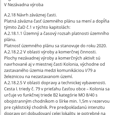
V Nezávadna výroba
A.2.18 Návrh záväznej časti.
Platná záväzna časť územného plánu sa mení a dopĺňa
týmito ZaD č.1 v týchto kapitolách:
A.2.18.1.1 Územný a časový rozsah platnosti územního
plánu.
Platnosť územného plánu sa stanovuje do roku 2020.
A.2.18.2.2 V oblasti výroby a komerčnej činnosti.
Plochy nezávadnej výroby a komerčných aktivít sú
navrhované aj v miestnej časti Kolonia, východne od
zastavaného územia medzi komunikáciou I/79 a
železnicou na nezastavanom území.
A.2.18.2.5 V oblasti dopravy a technickej vybavenosti.
Cesta I. triedy č. 79 v prieťahu časťou obce – Kolonia sa
určuje vo funkčnej triede B2 kategórie MO 8/40 s
obojstranným chodníkom o šírke min. 1,5m v rezervou
pre cyklistický chodník. Pre predpokladanú intenzitu
dopravy pri dobudovaní celej lokality, je potrebné na