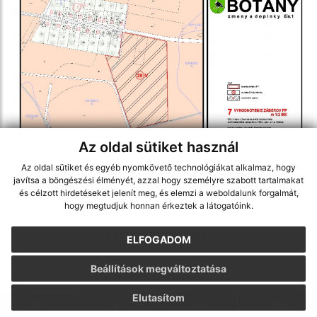
Az oldal sütiket használ
Az oldal sütiket és egyéb nyomkövető technológiákat alkalmaz, hogy
javítsa a böngészési élményét, azzal hogy személyre szabott tartalmakat
és célzott hirdetéseket jelenít meg, és elemzi a weboldalunk forgalmát,
hogy megtudjuk honnan érkeztek a látogatóink.
Írjon nekünk
ELFOGADOM
Keresztnév
Vezetéknév
E-mail cím
*
Keresztnév:
Beállítások megváltoztatása
Elutasítom