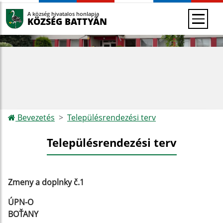
A község hivatalos honlapja
KÖZSÉG BATTYÁN
Bevezetés
Településrendezési terv
Településrendezési terv
Zmeny a doplnky č.1
ÚPN-O
BOŤANY