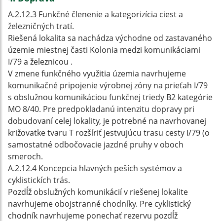
A.2.12.3 Funkčné členenie a kategorizícia ciest a
železničných tratí.
Riešená lokalita sa nachádza východne od zastavaného
územie miestnej časti Kolonia medzi komunikáciami
I/79 a železnicou .
V zmene funkčného využitia územia navrhujeme
komunikačné pripojenie výrobnej zóny na prieťah I/79
s obslužnou komunikáciou funkčnej triedy B2 kategórie
MO 8/40. Pre predpokladanú intenzitu dopravy pri
dobudovaní celej lokality, je potrebné na navrhovanej
križovatke tvaru T rozšíriť jestvujúcu trasu cesty I/79 (o
samostatné odbočovacie jazdné pruhy v oboch
smeroch.
A.2.12.4 Koncepcia hlavných peších systémov a
cyklistickích trás.
Pozdĺž obslužných komunikácií v riešenej lokalite
navrhujeme obojstranné chodníky. Pre cyklistický
chodník navrhujeme ponechať rezervu pozdĺž