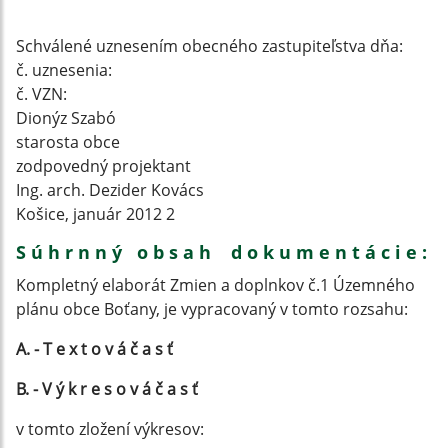
Schválené uznesením obecného zastupiteľstva dňa:
č. uznesenia:
č. VZN:
Dionýz Szabó
starosta obce
zodpovedný projektant
Ing. arch. Dezider Kovács
Košice, január 2012 2
S ú h r n n ý o b s a h d o k u m e n t á c i e :
Kompletný elaborát Zmien a doplnkov č.1 Územného
plánu obce Boťany, je vypracovaný v tomto rozsahu:
A. - T e x t o v á č a s ť
B. - V ý k r e s o v á č a s ť
v tomto zložení výkresov: