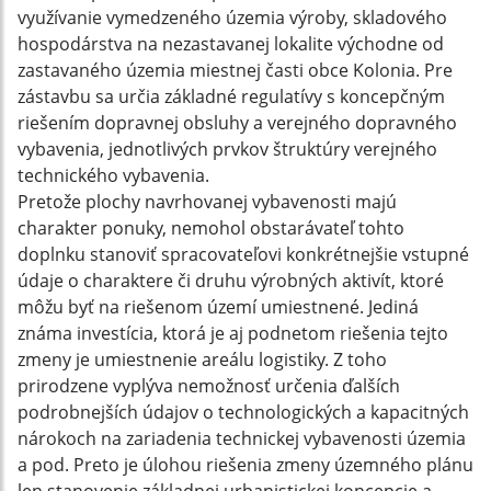
využívanie vymedzeného územia výroby, skladového
hospodárstva na nezastavanej lokalite východne od
zastavaného územia miestnej časti obce Kolonia. Pre
zástavbu sa určia základné regulatívy s koncepčným
riešením dopravnej obsluhy a verejného dopravného
vybavenia, jednotlivých prvkov štruktúry verejného
technického vybavenia.
Pretože plochy navrhovanej vybavenosti majú
charakter ponuky, nemohol obstarávateľ tohto
doplnku stanoviť spracovateľovi konkrétnejšie vstupné
údaje o charaktere či druhu výrobných aktivít, ktoré
môžu byť na riešenom území umiestnené. Jediná
známa investícia, ktorá je aj podnetom riešenia tejto
zmeny je umiestnenie areálu logistiky. Z toho
prirodzene vyplýva nemožnosť určenia ďalších
podrobnejších údajov o technologických a kapacitných
nárokoch na zariadenia technickej vybavenosti územia
a pod. Preto je úlohou riešenia zmeny územného plánu