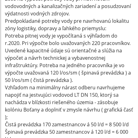
vodovodných a kanalizačných zariadení a posudzovaní
výdatnosti vodných zdrojov.
Predpokladané potreby vody pre navrhovanú lokalitu
zóny logistiky, dopravy a ľahkého priemyslu:
Potreba pitnej vody je vypočítaná s výhľadom do
r.2020. Pri výpočte bolo uvažovaných 220 pracovníkov.
Uvedené kapacitné údaje sú orientačné a slúžia na
výpočet a návrh technickej a vybavenostnej
infraštruktúry. Potreba na jedného pracovníka je vo
výpočte uvažovaná 120 l/os/sm ( špinavá prevádzka ) a
50 l/os/sm ( čistá prevádzka ).
Vzhľadom na minimálny nárast odberu navrhujeme
napojiť na jestvujúci vodovod LT DN 150, ktorý sa
nachádza v blízkosti riešeného územia - zásobuje
kolóniu Boťany a doplniť v zmysle návrhu ( grafická časť
);
Čistá prevádzka 170 zamestnancov á 50 l/d = 8 500 l/d
Špinavá prevádzka 50 zamestnancov á 120 l/d = 6 000