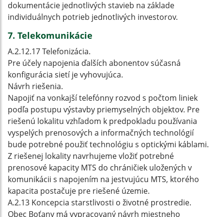
dokumentácie jednotlivých stavieb na základe
individuálnych potrieb jednotlivých investorov.
7. Telekomunikácie
A.2.12.17 Telefonizácia.
Pre účely napojenia ďalších abonentov súčasná
konfigurácia sietí je vyhovujúca.
Návrh riešenia.
Napojiť na vonkajší telefónny rozvod s počtom liniek
podľa postupu výstavby priemyselných objektov. Pre
riešenú lokalitu vzhľadom k predpokladu používania
vyspelých prenosových a informačných technológií
bude potrebné použiť technológiu s optickými káblami.
Z riešenej lokality navrhujeme vložiť potrebné
prenosové kapacity MTS do chráničiek uložených v
komunikácii s napojením na jestvujúcu MTS, ktorého
kapacita postačuje pre riešené územie.
A.2.13 Koncepcia starstlivosti o životné prostredie.
Obec Boťany má vypracovaný návrh miestneho