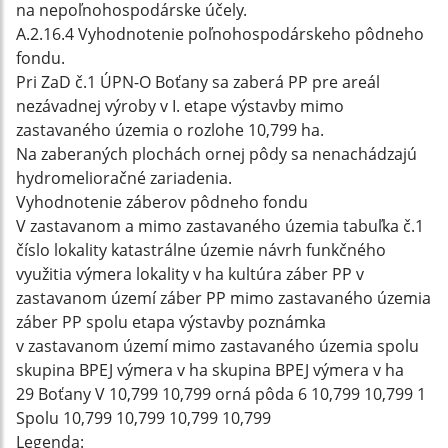
na nepoľnohospodárske účely.
A.2.16.4 Vyhodnotenie poľnohospodárskeho pôdneho
fondu.
Pri ZaD č.1 ÚPN-O Boťany sa zaberá PP pre areál
nezávadnej výroby v I. etape výstavby mimo
zastavaného územia o rozlohe 10,799 ha.
Na zaberaných plochách ornej pôdy sa nenachádzajú
hydromelioračné zariadenia.
Vyhodnotenie záberov pôdneho fondu
V zastavanom a mimo zastavaného územia tabuľka č.1
číslo lokality katastrálne územie návrh funkčného
využitia výmera lokality v ha kultúra záber PP v
zastavanom území záber PP mimo zastavaného územia
záber PP spolu etapa výstavby poznámka
v zastavanom území mimo zastavaného územia spolu
skupina BPEJ výmera v ha skupina BPEJ výmera v ha
29 Boťany V 10,799 10,799 orná pôda 6 10,799 10,799 1
Spolu 10,799 10,799 10,799 10,799
Legenda: