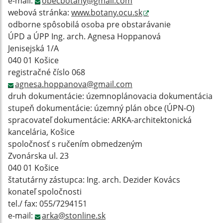
e-mail:
obecbotany@gmail.com
webová stránka:
www.botany.ocu.sk
odborne spôsobilá osoba pre obstarávanie
ÚPD a ÚPP Ing. arch. Agnesa Hoppanová
Jenisejská 1/A
040 01 Košice
registračné číslo 068
agnesa.hoppanova@gmail.com
druh dokumentácie: územnoplánovacia dokumentácia
stupeň dokumentácie: územný plán obce (ÚPN-O)
spracovateľ dokumentácie: ARKA-architektonická
kancelária, Košice
spoločnosť s ručením obmedzeným
Zvonárska ul. 23
040 01 Košice
štatutárny zástupca: Ing. arch. Dezider Kovács
konateľ spoločnosti
tel./ fax: 055/7294151
e-mail:
arka@stonline.sk