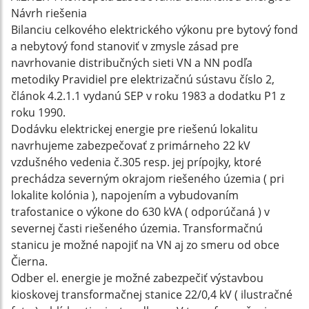
Návrh riešenia
Bilanciu celkového elektrického výkonu pre bytový fond
a nebytový fond stanoviť v zmysle zásad pre
navrhovanie distribučných sieti VN a NN podľa
metodiky Pravidiel pre elektrizačnú sústavu číslo 2,
článok 4.2.1.1 vydanú SEP v roku 1983 a dodatku P1 z
roku 1990.
Dodávku elektrickej energie pre riešenú lokalitu
navrhujeme zabezpečovať z primárneho 22 kV
vzdušného vedenia č.305 resp. jej prípojky, ktoré
prechádza severným okrajom riešeného územia ( pri
lokalite kolónia ), napojením a vybudovaním
trafostanice o výkone do 630 kVA ( odporúčaná ) v
severnej časti riešeného územia. Transformačnú
stanicu je možné napojiť na VN aj zo smeru od obce
Čierna.
Odber el. energie je možné zabezpečiť výstavbou
kioskovej transformačnej stanice 22/0,4 kV ( ilustračné