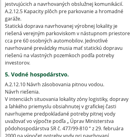
jestvujúcich a navrhovaných obslužnej komunikácií.
A.2.12.5 Kapacity plôch pre parkovanie a hromadné
garáže.
Statická doprava navrhovanej výrobnej lokality je
riešená verejným parkoviskom v nástupnom priestore
cca pre 60 osobných automobilov. Jednotlivé
navrhované prevádzky musia mať statickú dopravu
riešenú na vlastných pozemkoch podľa potreby
investorov.
5. Vodné hospodárstvo.
A.2.12.10 Návrh zásobovania pitnou vodou.
Návrh riešenia.
V intenciách situovania lokality zóny logistiky, dopravy
a ľahkého priemyslu obsiahnutej v grafickej časti
navrhujeme predpokladané potreby pitnej vody
uvažovať vo výpočte podľa „ Úprav Ministerstva
pôdohospodárstva SR č. 477/99-810 “ z 29. februára
2000 na výpočet potreby vody pri navrhovaní