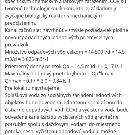
špecifickým chemickým a látkovým zaťažením. ČOV sú
tvorené technologickou linkou, ktorej základom je
zvyčajne biologický reaktor s mechanickým
predčistením.
Kanalizačnú sieť navrhnúť v zmysle požiadaviek plošne
novousporiadaných jednotlivých priemyselných
prevádzok.
Množstvo odpadových vôd celkom = 14 500 l/d = 14,5
m3/d = 3 625 m3r-1
Priemerný denný prietok Qp = 14,5 m3d-1 = 0,17 ls-1
Maximálny hodinový prietok Qhmax = Qp*kmax
Qhmax = 0,17 * 2,0 = 0,34 ls-1
Pre lokalitu navrhujeme
Splašková voda zo sociálnych zariadení jednotlivých
objektov bude odvedená jednotnou kanalizáciou do
čistiarne odpadových vôd (ČOV) a vyčistená voda bude
odvedená kanalizáciou vyčistených vôd gravitačne
potrubím spolu s dažďovými vodami do miestneho
potoka, resp. yyčistenú odpadovú vodu je možné