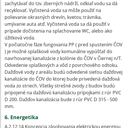
zachytávať do tzv. zberných nádrží, odkiaľ vodu sa dá
recyklovať. Vyčistená voda sa môže použiť na
polievanie okrasných drevín, kvetov, trávnika,
umývanie auta atď. Vyčistená voda sa dá použiť v
prípade dočistenia na splachovanie WC, alebo ako
úžitková voda.
V počiatočne fáze fungovania PP ( pred spustením ČOV
) je možné splaškové vody komunálne vypúšťať do
navrhovanej kanalizácie z kolónie do ČOV v Čiernej n/T.
Odvedenie splaškových a vôd z povrchového odtoku.
Dažďové vody z areálu budú odvedené sieťou dažďovej
kanalizácie do ČOV do ktorej bude privedená dažďová
voda zo striech. Všetky strešné zvody z budov budú
pripojené na dažďovú kanalizáciu prípojkami z rúr PVC
D 200. Dažďov kanalizácia bude z rúr PVC D 315 - 500
mm.
6. Energetika
A.2.12.14 Koncepcia zásobovania elektrickou energiou