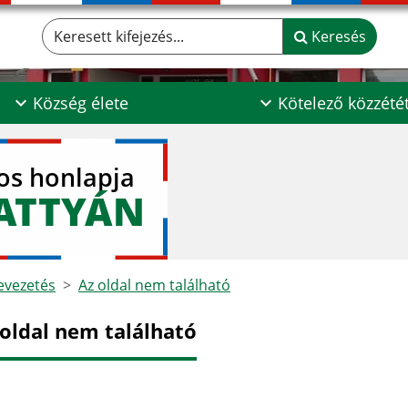
Keresett kifejezés...
Keresés
Község élete
Kötelező közzété
los honlapja
ATTYÁN
vezetés
Az oldal nem található
 oldal nem található