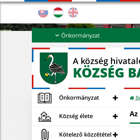
Önkormányzat
A község hivata
KÖZSÉG B
Önkormányzat
Be
Az
Község élete
Kötelező közzététel