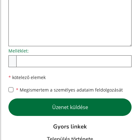
Melléklet:
Melléklet
*
kötelező elemek
*
Megismertem a
személyes adataim feldolgozását
Google reCaptcha Response
Üzenet küldése
Gyors linkek
Település története