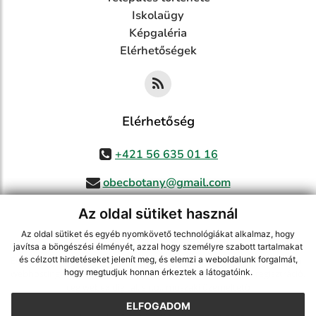
Iskolaügy
Képgaléria
Elérhetőségek
Elérhetőség
+421 56 635 01 16
obecbotany@gmail.com
Az oldal sütiket használ
Az oldal sütiket és egyéb nyomkövető technológiákat alkalmaz, hogy
jusson a legfrissebb információkhoz az RSS csatornánkon keresztűl
,
javítsa a böngészési élményét, azzal hogy személyre szabott tartalmakat
ECHELON 2 tartalomkezelő rendszer,
Honlap térkép
,
Internetes portál
,
és célzott hirdetéseket jelenít meg, és elemzi a weboldalunk forgalmát,
hogy megtudjuk honnan érkeztek a látogatóink.
webhosting
,
webex.digital, s.r.o.
,
doménnevek
,
doménnév regisztráció
,
cég webex.digital, s.r.o.
,
műszaki üzemeltető
ELFOGADOM