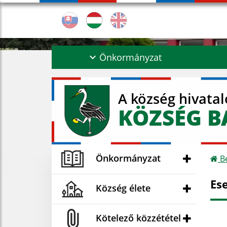
Önkormányzat
A község hivata
KÖZSÉG B
Önkormányzat
Be
Es
Község élete
Kötelező közzététel