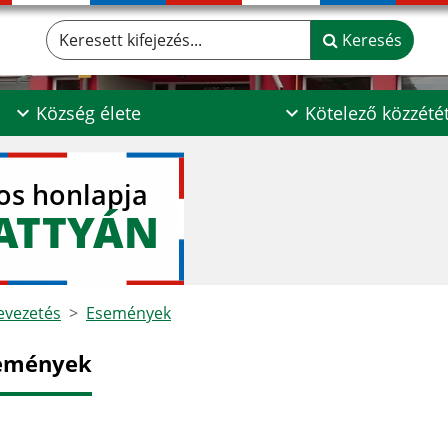
Keresett kifejezés...
Keresés
Község élete
Kötelező közzété
los honlapja
ATTYÁN
vezetés
Események
emények