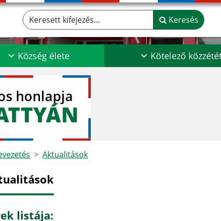
Keresett kifejezés...
Keresés
Község élete
Kötelező közzété
los honlapja
ATTYÁN
vezetés
Aktualitások
tualitások
ek listája: