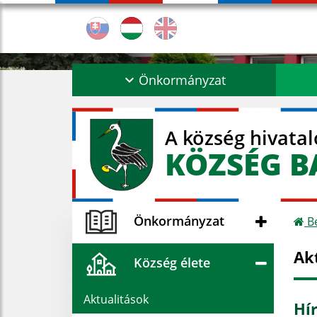
Önkormányzat
A község hivata
KÖZSÉG B
Önkormányzat
Be
Ak
Község élete
Aktualitások
Hír