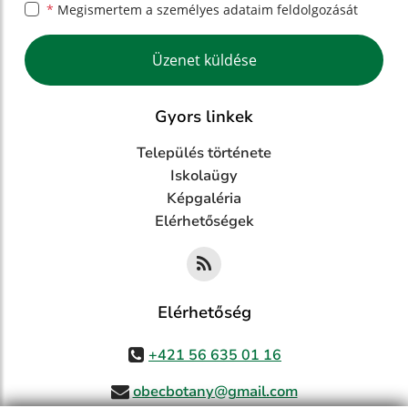
*
Megismertem a
személyes adataim feldolgozását
Google reCaptcha Response
Üzenet küldése
Gyors linkek
Település története
Iskolaügy
Képgaléria
Elérhetőségek
Elérhetőség
+421 56 635 01 16
obecbotany@gmail.com