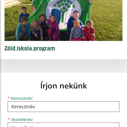
Zöld Iskola program
Írjon nekünk
Keresztnév
Vezetéknév
E-mail cím
*
Keresztnév:
*
Vezetéknév: