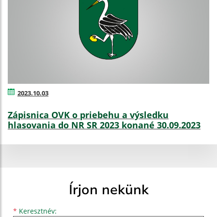
2023.10.03
Zápisnica OVK o priebehu a výsledku
hlasovania do NR SR 2023 konané 30.09.2023
Írjon nekünk
Keresztnév
Vezetéknév
E-mail cím
*
Keresztnév: