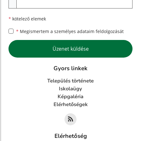
*
kötelező elemek
*
Megismertem a
személyes adataim feldolgozását
Google reCaptcha Response
Üzenet küldése
Gyors linkek
Település története
Iskolaügy
Képgaléria
Elérhetőségek
Elérhetőség