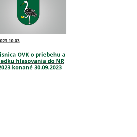
023.10.03
isnica OVK o priebehu a
ledku hlasovania do NR
2023 konané 30.09.2023