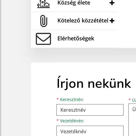
Község élete
Kötelező közzététel
Elérhetőségek
Írjon nekünk
Keresztnév
Vezetéknév
E-mail cím
*
Keresztnév:
*
Üz
*
Vezetéknév: