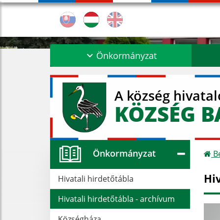
Önkormányzat
A község hivata
KÖZSÉG B
Önkormányzat
Be
Hi
Hivatali hirdetőtábla
Hivatali hirdetőtábla - archívum
Községháza