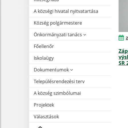
A községi hivatal nyitvatartása
Község polgármestere
Önkormányzati tanács
2
Főellenőr
Záp
výs
Iskolaügy
SR 
Dokumentumok
Településrendezési terv
A község szimbólumai
Projektek
Választások