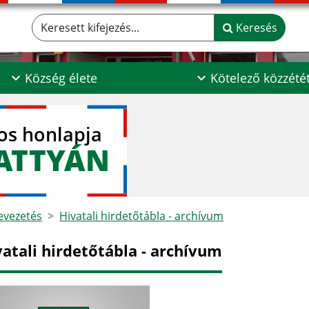
Keresett kifejezés...
Keresés
Község élete
Kötelező közzété
los honlapja
ATTYÁN
vezetés
Hivatali hirdetőtábla - archívum
vatali hirdetőtábla - archívum