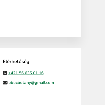
Elérhetőség
+421 56 635 01 16
obecbotany@gmail.com