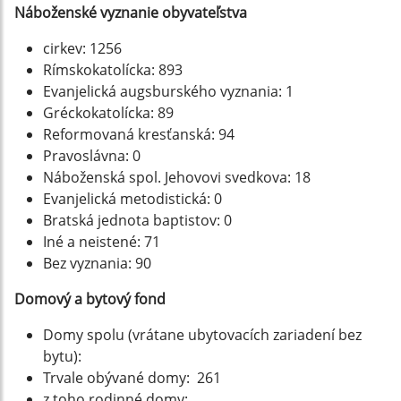
Náboženské vyznanie obyvateľstva
cirkev: 1256
Rímskokatolícka: 893
Evanjelická augsburského vyznania: 1
Gréckokatolícka: 89
Reformovaná kresťanská: 94
Pravoslávna: 0
Náboženská spol. Jehovovi svedkova: 18
Evanjelická metodistická: 0
Bratská jednota baptistov: 0
Iné a neistené: 71
Bez vyznania: 90
Domový a bytový fond
Domy spolu (vrátane ubytovacích zariadení bez
bytu):
Trvale obývané domy: 261
z toho rodinné domy: