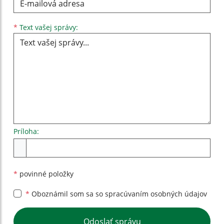
Text vašej správy...
*
Text vašej správy:
Príloha:
Príloha
*
povinné položky
*
Oboznámil som sa so
spracúvaním osobných údajov
Google reCaptcha Response
Odoslať správu