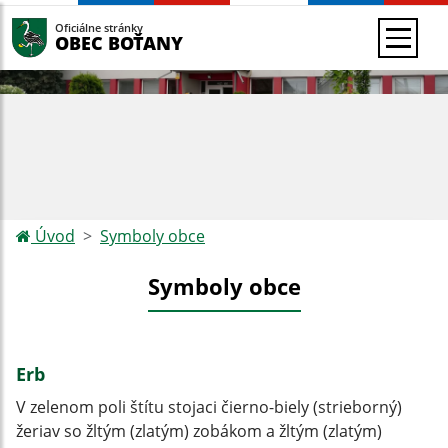
Oficiálne stránky
OBEC BOŤANY
Úvod
Symboly obce
Symboly obce
Erb
V zelenom poli štítu stojaci čierno-biely (strieborný)
žeriav so žltým (zlatým) zobákom a žltým (zlatým)