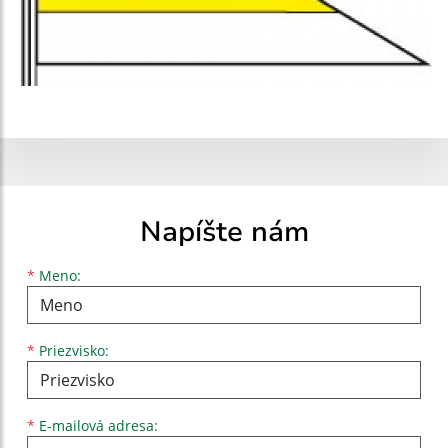
Napíšte nám
Meno
Priezvisko
E-mailová adresa
*
Meno:
*
Priezvisko:
*
E-mailová adresa: