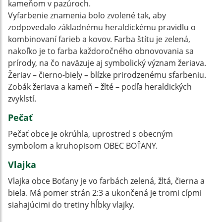
kameňom v pazúroch.
Vyfarbenie znamenia bolo zvolené tak, aby
zodpovedalo základnému heraldickému pravidlu o
kombinovaní farieb a kovov. Farba štítu je zelená,
nakoľko je to farba každoročného obnovovania sa
prírody, na čo naväzuje aj symbolický význam žeriava.
Žeriav – čierno-biely – blízke prirodzenému sfarbeniu.
Zobák žeriava a kameň – žlté – podľa heraldických
zvyklstí.
Pečať
Pečať obce je okrúhla, uprostred s obecným
symbolom a kruhopisom OBEC BOŤANY.
Vlajka
Vlajka obce Boťany je vo farbách zelená, žltá, čierna a
biela. Má pomer strán 2:3 a ukončená je tromi cípmi
siahajúcimi do tretiny hĺbky vlajky.