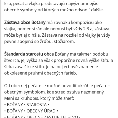
Erb, pečať a vlajka predstavujú najvýznamnejšie
obecné symboly od ktorých možno odvodiť ďalšie.
Zástava obce Boťany
má rovnakú kompozíciu ako
vlajka, pomer strán ale nemusí byť vždy 2:3 a, zástava
môže byť aj dlhšia. Zástava na rozdiel od vlajky je vždy
pevne spojená so žrďou, stožiarom.
Štandarda starostu obce
Boťany má takmer podobu
štvorca, jej výška sa však proporčne rovná výške štítu a
šírka zasa šírke štítu. Je na nej erbové znamenie
obkolesené pruhmi obecných farieb.
Od obecnej pečate je možné odvodiť okrúhle pečate s
obecným symbolom, kde stred ostáva nezmenený.
Mení sa kruhopis, ktorý môže znieť:
• BOŤANY • STAROSTA •
• BOŤANY • OBECNÝ ÚRAD •
• BOŤANY • OBECNÉ ZASTUPITEĽSTVO •