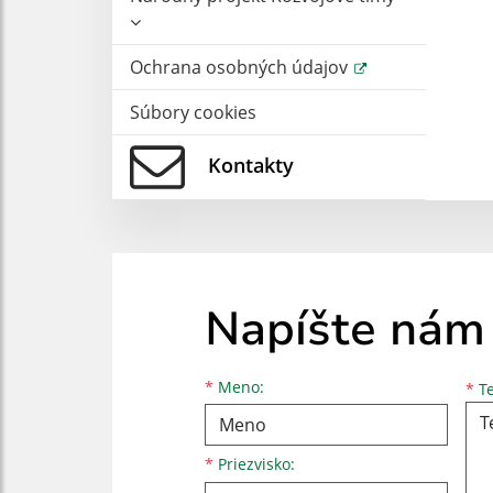
Ochrana osobných údajov
Súbory cookies
Kontakty
Napíšte nám
Meno
Priezvisko
E-mailová adresa
*
Meno:
*
Te
*
Priezvisko: