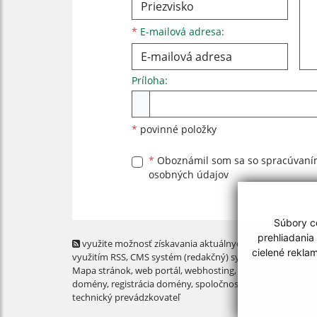
*
E-mailová adresa:
Príloha:
Príloha
*
povinné položky
*
Oboznámil som sa so
spracúvan
osobných údajov
Súbory co
prehliadania
využite možnosť získavania aktuálnych informácií s
cielené rekla
využitím RSS
, CMS systém (redakčný) systém ECHELON 2,
Mapa stránok
,
web portál
,
webhosting
,
webex.digital, s.r.o
domény
,
registrácia domény
,
spoločnosť webex.digital, s.r.
technický prevádzkovateľ