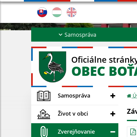
Samospráva
Oficiálne stránk
OBEC BO
Samospráva
Ú
Zá
Život v obci
Zverejňovanie