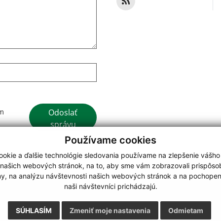
Google reCaptcha Response
Odoslať
ím
správu
Používame cookies
okie a ďalšie technológie sledovania používame na zlepšenie vášho
 našich webových stránok, na to, aby sme vám zobrazovali prispôs
my, na analýzu návštevnosti našich webových stránok a na pochopeni
webdesign
|
naši návštevníci prichádzajú.
.
,
o.
,
SÚHLASÍM
Zmeniť moje nastavenia
Odmietam