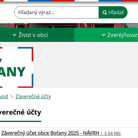
Hľadaný výraz...
Hľadať
Život v obci
Zverejňova
y
ŤANY
vod
Záverečné účty
verečné účty
Záverečný účet obce Boťany 2025 - NÁVRH
| 3.94 Mb