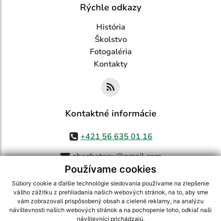
Rýchle odkazy
História
Školstvo
Fotogaléria
Kontakty
Kontaktné informácie
+421 56 635 01 16
obecbotany@gmail.com
Používame cookies
Súbory cookie a ďalšie technológie sledovania používame na zlepšenie
vášho zážitku z prehliadania našich webových stránok, na to, aby sme
využite možnosť získavania aktuálnych informácií s využitím RSS
,
vám zobrazovali prispôsobený obsah a cielené reklamy, na analýzu
CMS systém (redakčný) systém ECHELON 2,
Mapa stránok
,
web portál
,
návštevnosti našich webových stránok a na pochopenie toho, odkiaľ naši
návštevníci prichádzajú.
webhosting
,
webex.digital, s.r.o.
,
domény
,
registrácia domény
,