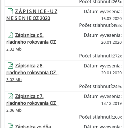
Počet stiahnutí:
265x
Z Á P I S N I C E - U Z
Dátum vyvesenia:
N E S E N I E OZ 2020
16.03.2020
Počet stiahnutí:
493x
Zápisnica z 9.
Dátum vyvesenia:
riadneho rokovania OZ
|
20.01.2020
2.32 Mb
Počet stiahnutí:
272x
Zápisnica z 8.
Dátum vyvesenia:
riadneho rokovania OZ
|
20.01.2020
3.02 Mb
Počet stiahnutí:
249x
Zápisnica z 7.
Dátum vyvesenia:
riadneho rokovania OZ
|
18.12.2019
2.06 Mb
Počet stiahnutí:
260x
Zápisnica zo dňa
Dátum vyvesenia: