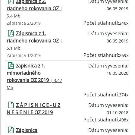
Zápisnica z 2.
Dátum vyvesenia:
riadneho rokovania OZ
|
06.05.2019
5.4 Mb
Počet stiahnutí:
Zápisnica 2/2019
246x
Zápisnica z 1.
Dátum vyvesenia:
riadneho rokovania OZ
|
06.05.2019
5.1 Mb
Počet stiahnutí:
Zápisnica 1/2019
269x
zapisnica z 1.
Dátum vyvesenia:
mimoriadného
18.05.2020
rokovania OZ 2019
| 3.47
Mb
Počet stiahnutí:
374x
Z Á P I S N I C E - U Z
Dátum vyvesenia:
N E S E N I E OZ 2019
01.10.2018
Počet stiahnutí:
498x
Zápisnica
Dátum vyvesenia: