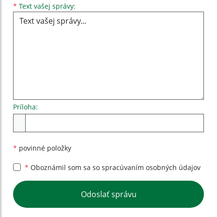
Text vašej správy...
*
Text vašej správy:
Príloha:
Príloha
*
povinné položky
*
Oboznámil som sa so
spracúvaním osobných údajov
Google reCaptcha Response
Odoslať správu