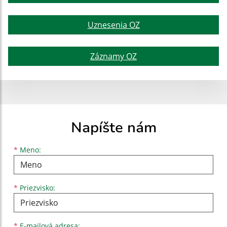
Uznesenia OZ
Záznamy OZ
Napíšte nám
Meno
Priezvisko
E-mailová adresa
*
Meno:
*
Priezvisko:
*
E-mailová adresa: