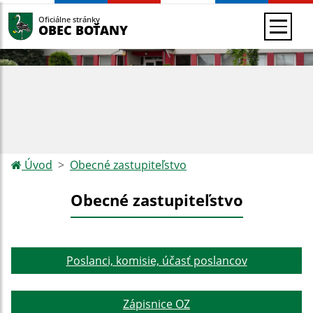
Oficiálne stránky
OBEC BOŤANY
Úvod
Obecné zastupiteľstvo
Obecné zastupiteľstvo
Poslanci, komisie, účasť poslancov
Zápisnice OZ