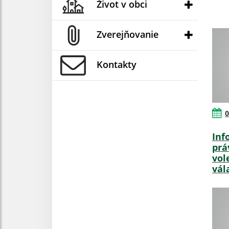
Život v obci
Zverejňovanie
Kontakty
0
Inf
prá
vol
vál