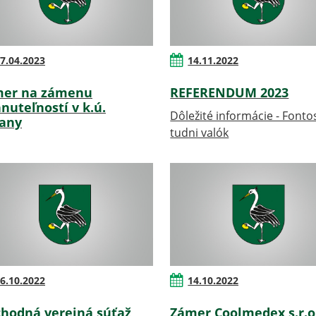
7.04.2023
14.11.2022
er na zámenu
REFERENDUM 2023
nuteľností v k.ú.
Dôležité informácie - Fonto
any
tudni valók
6.10.2022
14.10.2022
hodná verejná súťaž
Zámer Coolmedex s.r.o