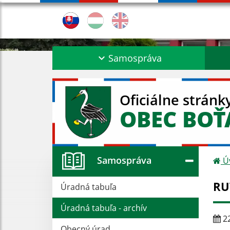
Samospráva
Oficiálne stránk
OBEC BO
Samospráva
Ú
RU
Úradná tabuľa
Úradná tabuľa - archív
22
Obecný úrad