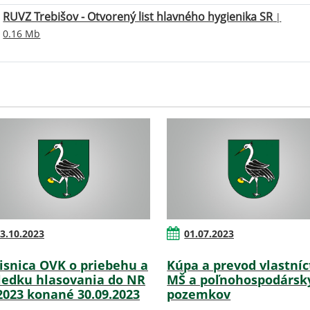
RUVZ Trebišov - Otvorený list hlavného hygienika SR
|
0.16 Mb
3.10.2023
01.07.2023
isnica OVK o priebehu a
Kúpa a prevod vlastníc
ledku hlasovania do NR
MŠ a poľnohospodársk
2023 konané 30.09.2023
pozemkov