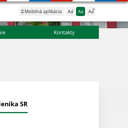
Mobilná aplikácia
Aa
Aa
Aa
nie
Kontakty
ienika SR