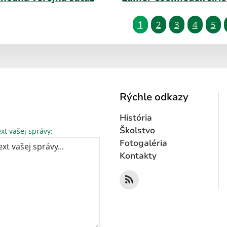
1
2
3
4
5
Rýchle odkazy
História
Text vašej správy...
Školstvo
xt vašej správy:
Fotogaléria
Kontakty