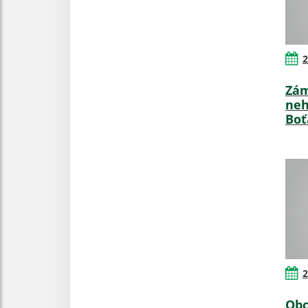
2
Zám
neh
Boť
2
Obc