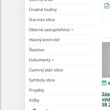
Úradné hodiny
Starosta obce
Obecné zastupiteľstvo
Hlavný kontrolór
Školstvo
Dokumenty
Územný plán obce
Symboly obce
0
Projekty
Záp
výs
Voľby
SR 