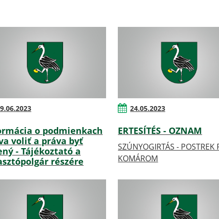
9.06.2023
24.05.2023
ormácia o podmienkach
ERTESÍTÉS - OZNAM
va voliť a práva byť
SZÚNYOGIRTÁS - POSTREK 
ený - Tájékoztató a
KOMÁROM
asztópolgár részére