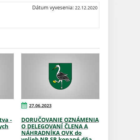
Dátum vyvesenia:
22.12.2020
27.06.2023
tva -
DORUČOVANIE OZNÁMENIA
ych
O DELEGOVANÍ ČLENA A
NÁHRADNÍKA OVK do
volieb NR SR konané dňa