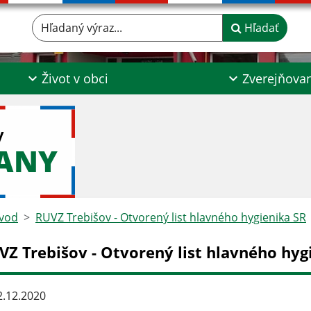
Hľadaný výraz...
Hľadať
Život v obci
Zverejňova
y
ŤANY
vod
RUVZ Trebišov - Otvorený list hlavného hygienika SR
VZ Trebišov - Otvorený list hlavného hyg
.12.2020