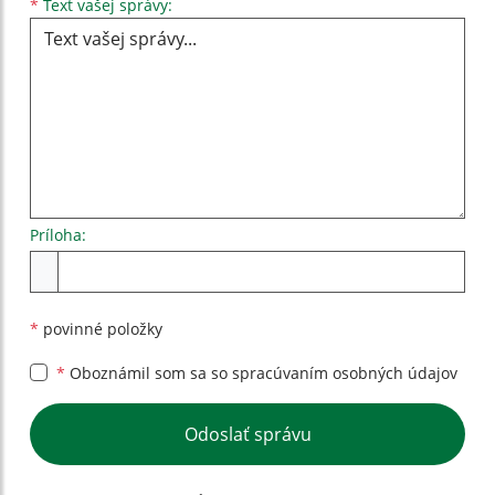
Text vašej správy...
*
Text vašej správy:
Príloha:
Príloha
*
povinné položky
*
Oboznámil som sa so
spracúvaním osobných údajov
Google reCaptcha Response
Odoslať správu