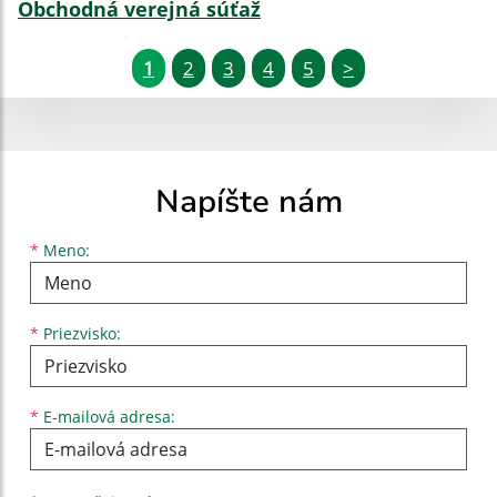
Obchodná verejná súťaž
1
2
3
4
5
>
Napíšte nám
Meno
Priezvisko
E-mailová adresa
*
Meno:
*
Priezvisko:
*
E-mailová adresa: