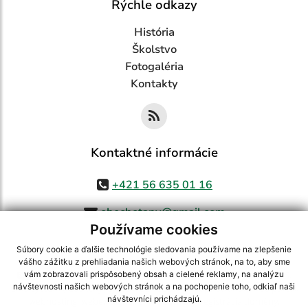
Rýchle odkazy
História
Školstvo
Fotogaléria
Kontakty
Kontaktné informácie
+421 56 635 01 16
obecbotany@gmail.com
Používame cookies
Súbory cookie a ďalšie technológie sledovania používame na zlepšenie
vášho zážitku z prehliadania našich webových stránok, na to, aby sme
využite možnosť získavania aktuálnych informácií s využitím RSS
,
vám zobrazovali prispôsobený obsah a cielené reklamy, na analýzu
návštevnosti našich webových stránok a na pochopenie toho, odkiaľ naši
CMS systém (redakčný) systém ECHELON 2,
Mapa stránok
,
web portál
,
návštevníci prichádzajú.
webhosting
,
webex.digital, s.r.o.
,
domény
,
registrácia domény
,