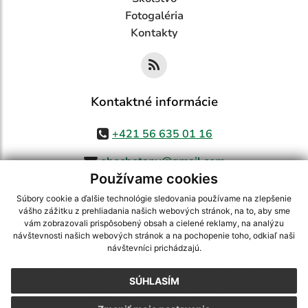
Fotogaléria
Kontakty
Kontaktné informácie
+421 56 635 01 16
obecbotany@gmail.com
Používame cookies
Súbory cookie a ďalšie technológie sledovania používame na zlepšenie
vášho zážitku z prehliadania našich webových stránok, na to, aby sme
využite možnosť získavania aktuálnych informácií s využitím RSS
,
vám zobrazovali prispôsobený obsah a cielené reklamy, na analýzu
návštevnosti našich webových stránok a na pochopenie toho, odkiaľ naši
CMS systém (redakčný) systém ECHELON 2,
Mapa stránok
,
web portál
,
návštevníci prichádzajú.
webhosting
,
webex.digital, s.r.o.
,
domény
,
registrácia domény
,
spoločnosť webex.digital, s.r.o.
,
technický prevádzkovateľ
SÚHLASÍM
Posledná aktualizácia:
05.08.2026