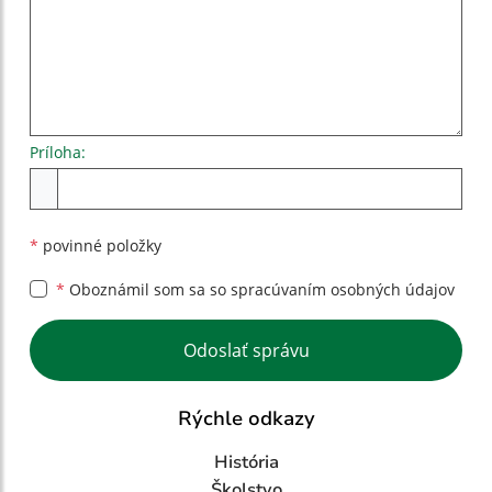
Príloha:
Príloha
*
povinné položky
*
Oboznámil som sa so
spracúvaním osobných údajov
Google reCaptcha Response
Odoslať správu
Rýchle odkazy
História
Školstvo