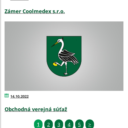
Zámer Coolmedex s.r.o.
14.10.2022
Obchodná verejná súťaž
1
2
3
4
5
>