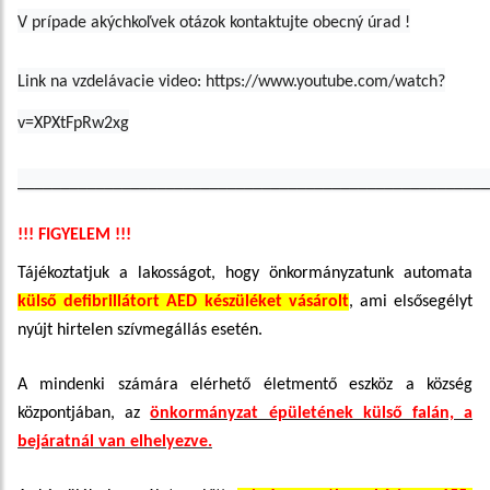
V prípade akýchkoľvek otázok kontaktujte obecný úrad !
Link na vzdelávacie video: https://www.youtube.com/watch?
v=XPXtFpRw2xg
______________________________________________________
!!! FIGYELEM !!!
Tájékoztatjuk a lakosságot, hogy önkormányzatunk automata
külső defibrillátort AED készüléket vásárolt
, ami elsősegélyt
nyújt hirtelen szívmegállás esetén.
A mindenki számára elérhető életmentő eszköz a község
központjában, az
önkormányzat épületének külső falán, a
bejáratnál van elhelyezve.