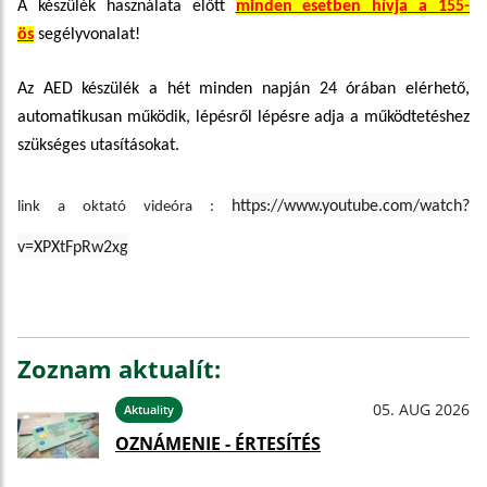
A készülék használata előtt
minden esetben hívja a 155-
ös
segélyvonalat!
Az AED készülék a hét minden napján 24 órában elérhető,
automatikusan működik, lépésről lépésre adja a működtetéshez
szükséges utasításokat.
https://www.youtube.com/watch?
link a oktató videóra :
v=XPXtFpRw2xg
Zoznam aktualít:
05. AUG 2026
Aktuality
OZNÁMENIE - ÉRTESÍTÉS