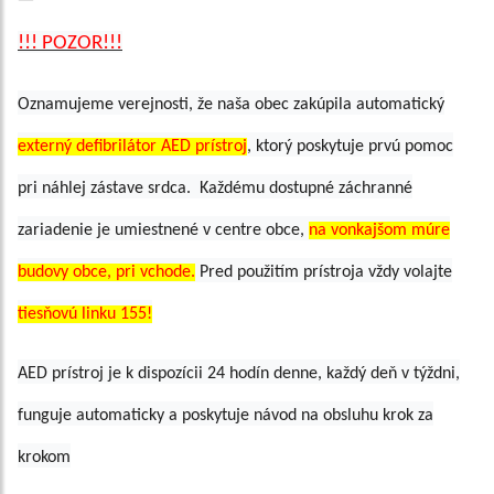
!!! POZOR!!!
Oznamujeme verejnosti, že naša obec zakúpila automatický
externý defibrilátor AED prístroj
, ktorý poskytuje prvú pomoc
pri náhlej zástave srdca. Každému dostupné záchranné
zariadenie je umiestnené v centre obce,
na vonkajšom múre
budovy obce, pri vchode.
Pred použitím prístroja vždy volajte
tiesňovú linku 155!
AED prístroj je k dispozícii 24 hodín denne, každý deň v týždni,
funguje automaticky a poskytuje návod na obsluhu krok za
krokom