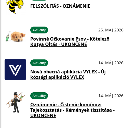
FELSZÓLITÁS - OZNÁMENIE
25. MÁJ 2026
Aktuality
Povinné Očkovanie Psov - Kötelező
Kutya Oltás - UKONČENÉ
14. MÁJ 2026
Aktuality
Nová obecná aplikácia VYLEX - Új
községi aplikáció VYLEX
14. MÁJ 2026
Aktuality
Oznámenie - Čistenie komínov:
Tajekosztatás - Kémények tisztitása -
UKONČENÉ