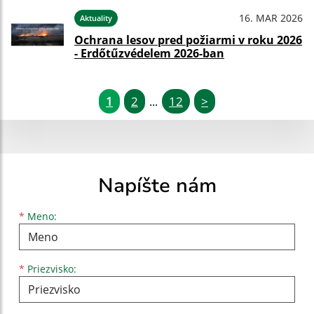
16. MAR 2026
Aktuality
Ochrana lesov pred požiarmi v roku 2026
- Erdőtűzvédelem 2026-ban
1
2
12
>
...
Napíšte nám
Meno
Priezvisko
E-mailová adresa
*
Meno:
*
Priezvisko: