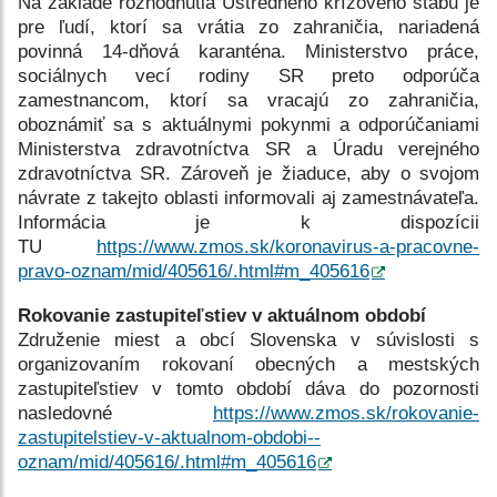
Na základe rozhodnutia Ústredného krízového štábu je
pre ľudí, ktorí sa vrátia zo zahraničia, nariadená
povinná 14-dňová karanténa. Ministerstvo práce,
sociálnych vecí rodiny SR preto odporúča
zamestnancom, ktorí sa vracajú zo zahraničia,
oboznámiť sa s aktuálnymi pokynmi a odporúčaniami
Ministerstva zdravotníctva SR a Úradu verejného
zdravotníctva SR. Zároveň je žiaduce, aby o svojom
návrate z takejto oblasti informovali aj zamestnávateľa.
Informácia je k dispozícii
TU
https://www.zmos.sk/koronavirus-a-pracovne-
pravo-oznam/mid/405616/.html#m_405616
Rokovanie zastupiteľstiev v aktuálnom období
Združenie miest a obcí Slovenska v súvislosti s
organizovaním rokovaní obecných a mestských
zastupiteľstiev v tomto období dáva do pozornosti
nasledovné
https://www.zmos.sk/rokovanie-
zastupitelstiev-v-aktualnom-obdobi--
oznam/mid/405616/.html#m_405616