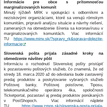
Informácie pre obce s prítomnosťou
marginalizovaných komunít
Minulý týždeň MRK v spolupráci s odborníkmi a
neziskovými organizáciami, ktoré sa venujú rómskym
komunitám, pripravili analýzu situácie a návrhy riešení,
zameraných na obmedzenie šírenia sa koronavírusu v
marginalizovaných komunitách. Viac informácií
TU
https://www.minv.sk/?spravy_rk&sprava=dolezite-
informacie
Slovenská pošta prijala zásadné kroky na
obmedzenie návštev pôšt
Informáciu o rozhodnutí Slovenskej pošty pristúpiť
k pozastaveniu poštových služieb, čo znamená, že od
stredy 18. marca 2020 až do odvolania bude zastavený
predaj produktov a poskytovanie vybraných služieb
Poštovej banky, Poštovej poisťovne, Tiposu,
telekomunikačného operátora 4ka, spoločnosti
Ticketportal, pozastaví aj predaj produktov ponúkaných
v PostShopoch. Viac informácií nájdete
TU
https://www.zmos.sk/slovenska-posta-prijala-