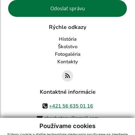
Google reCaptcha Response
Odoslať správu
Rýchle odkazy
História
Školstvo
Fotogaléria
Kontakty
Kontaktné informácie
+421 56 635 01 16
obecbotany@gmail.com
Používame cookies
Súbory cookie a ďalšie technológie sledovania používame na zlepšenie