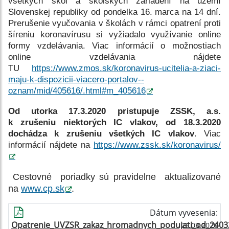
všetkých škôl a školských zariadení na území
Slovenskej republiky od pondelka 16. marca na 14 dní.
Prerušenie vyučovania v školách v rámci opatrení proti
šíreniu koronavírusu si vyžiadalo využívanie online
formy vzdelávania. Viac informácií o možnostiach
online vzdelávania nájdete
TU
https://www.zmos.sk/koronavirus-ucitelia-a-ziaci-
maju-k-dispozicii-viacero-portalov--
oznam/mid/405616/.html#m_405616
Od utorka 17.3.2020 pristupuje ZSSK, a.s.
k zrušeniu niektorých IC vlakov, od 18.3.2020
dochádza k zrušeniu všetkých IC vlakov
. Viac
informácií nájdete na
https://www.zssk.sk/koronavirus/
Cestovné poriadky sú pravidelne aktualizované
na
www.cp.sk
.
Dátum vyvesenia:
Opatrenie_UVZSR_zakaz_hromadnych_podujati_od_2403
25.03.2020