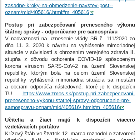
zasadne-kroky-na-obmedzenie-navstev-post--
oznam/mid/405616/.html#m_405616
Postup pri zabezpečovaní preneseného výkonu
štátnej správy - odporúčanie pre samosprávu
V nadväznosti na uznesenie vlády SR č. 111/2020 zo
dňa 11. 3. 2020 k návrhu na vyhlásenie mimoriadnej
situácie v súvislosti s ohrozením verejného zdravia II.
stupňa z dôvodu ochorenia COVID-19 spôsobeným
korona vírusom SARS-CoV-2 na území Slovenskej
republiky, ktorým bola na celom území Slovenskej
republiky vyhlásená mimoriadna situácia sa mestám
a obciam odporúča následovné, ktoré je k dispozícii
TU
https://www.zmos.sk/postup-pri-zabezpecovani-
preneseneho-vykonu-statnej-spravy-odporucanie-pre-
samospravu-oznam/mid/405616/.html#m_405616
Učitelia a žiaci majú k dispozícii viacero
vzdelávacích portálov
Krízový štáb vo štvrtok 12. marca rozhodol o zatvorení