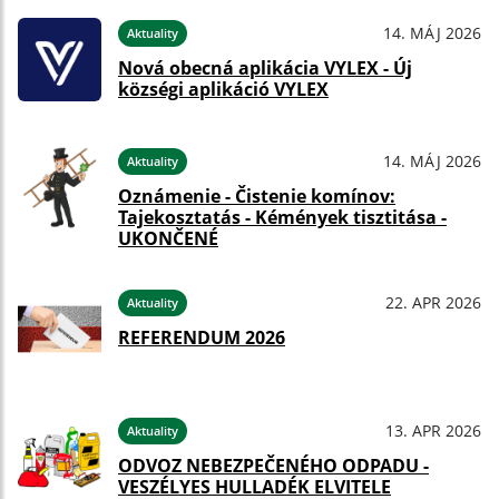
14. MÁJ 2026
Aktuality
Nová obecná aplikácia VYLEX - Új
községi aplikáció VYLEX
14. MÁJ 2026
Aktuality
Oznámenie - Čistenie komínov:
Tajekosztatás - Kémények tisztitása -
UKONČENÉ
22. APR 2026
Aktuality
REFERENDUM 2026
13. APR 2026
Aktuality
ODVOZ NEBEZPEČENÉHO ODPADU -
VESZÉLYES HULLADÉK ELVITELE