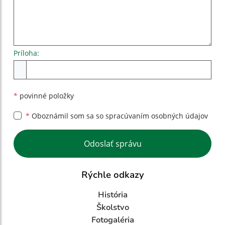
Príloha:
Príloha
*
povinné položky
*
Oboznámil som sa so
spracúvaním osobných údajov
Google reCaptcha Response
Odoslať správu
Rýchle odkazy
História
Školstvo
Fotogaléria