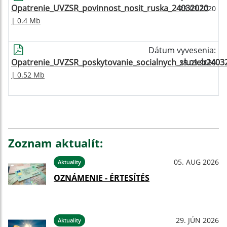
Opatrenie_UVZSR_povinnost_nosit_ruska_24032020
25.03.2020
| 0.4 Mb
Dátum vyvesenia:
Opatrenie_UVZSR_poskytovanie_socialnych_sluzieb2403
25.03.2020
| 0.52 Mb
Zoznam aktualít:
05. AUG 2026
Aktuality
OZNÁMENIE - ÉRTESÍTÉS
29. JÚN 2026
Aktuality