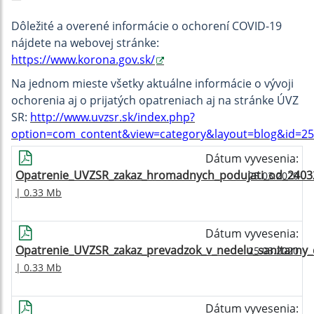
Dôležité a overené informácie o ochorení COVID-19
nájdete na webovej stránke:
https://www.korona.gov.sk/
Na jednom mieste všetky aktuálne informácie o vývoji
ochorenia aj o prijatých opatreniach aj na stránke ÚVZ
SR:
http://www.uvzsr.sk/index.php?
option=com_content&view=category&layout=blog&id=2
Dátum vyvesenia:
Opatrenie_UVZSR_zakaz_hromadnych_podujati_od_2403
25.03.2020
| 0.33 Mb
Dátum vyvesenia:
Opatrenie_UVZSR_zakaz_prevadzok_v_nedelu_sanitarny
25.03.2020
| 0.33 Mb
Dátum vyvesenia: