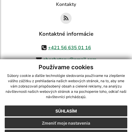
Kontakty
Kontaktné informácie
+421 56 635 01 16
obecbotany@gmail.com
Používame cookies
Súbory cookie a ďalšie technológie sledovania používame na zlepšenie
vášho zážitku z prehliadania našich webových stránok, na to, aby sme
využite možnosť získavania aktuálnych informácií s využitím RSS
,
vám zobrazovali prispôsobený obsah a cielené reklamy, na analýzu
CMS systém (redakčný) systém ECHELON 2,
Mapa stránok
,
web portál
,
návštevnosti našich webových stránok a na pochopenie toho, odkiaľ naši
návštevníci prichádzajú.
webhosting
,
webex.digital, s.r.o.
,
domény
,
registrácia domény
,
spoločnosť webex.digital, s.r.o.
,
technický prevádzkovateľ
SÚHLASÍM
Posledná aktualizácia:
05.08.2026
Zmeniť moje nastavenia
Vytlačiť stránku
|
Vyhlásenie o prístupnosti
Autorské práva
|
Cookies