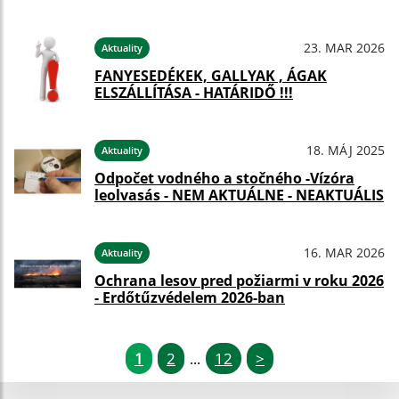
23. MAR 2026
Aktuality
FANYESEDÉKEK, GALLYAK , ÁGAK
ELSZÁLLÍTÁSA - HATÁRIDŐ !!!
18. MÁJ 2025
Aktuality
Odpočet vodného a stočného -Vízóra
leolvasás - NEM AKTUÁLNE - NEAKTUÁLIS
16. MAR 2026
Aktuality
Ochrana lesov pred požiarmi v roku 2026
- Erdőtűzvédelem 2026-ban
1
2
12
>
...