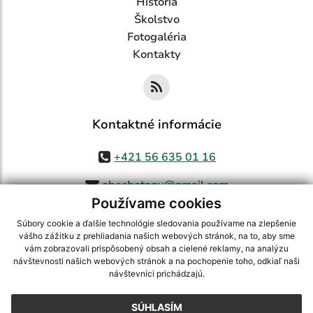
História
Školstvo
Fotogaléria
Kontakty
Kontaktné informácie
+421 56 635 01 16
obecbotany@gmail.com
Používame cookies
Súbory cookie a ďalšie technológie sledovania používame na zlepšenie
vášho zážitku z prehliadania našich webových stránok, na to, aby sme
využite možnosť získavania aktuálnych informácií s využitím RSS
,
vám zobrazovali prispôsobený obsah a cielené reklamy, na analýzu
CMS systém (redakčný) systém ECHELON 2,
Mapa stránok
,
web portál
,
návštevnosti našich webových stránok a na pochopenie toho, odkiaľ naši
návštevníci prichádzajú.
webhosting
,
webex.digital, s.r.o.
,
domény
,
registrácia domény
,
spoločnosť webex.digital, s.r.o.
,
technický prevádzkovateľ
SÚHLASÍM