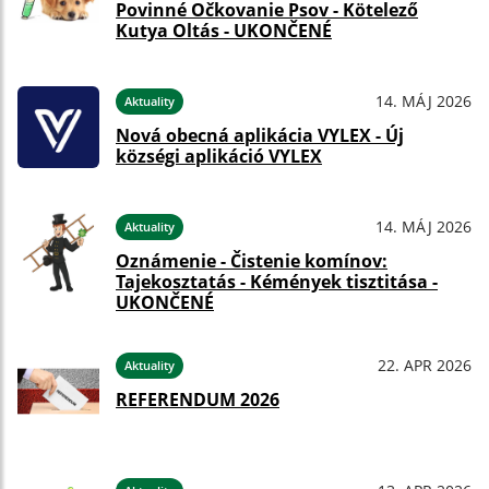
Povinné Očkovanie Psov - Kötelező
Kutya Oltás - UKONČENÉ
14. MÁJ 2026
Aktuality
Nová obecná aplikácia VYLEX - Új
községi aplikáció VYLEX
14. MÁJ 2026
Aktuality
Oznámenie - Čistenie komínov:
Tajekosztatás - Kémények tisztitása -
UKONČENÉ
22. APR 2026
Aktuality
REFERENDUM 2026