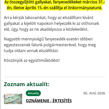
Az összegyűjtött gallyakat, fanyesedékeket március 31.-
én, illetve április 15.-én szállítja el önkormányzatunk.
Arra kérjük lakosainkat, hogy az elszállítani kívánt
gallyakat a kijelölt napokon helyezzék ki az otthonaik
elé, úgy, hogy az ne akadályozza a közlekedést.
Nagyobb mennyiségű fanyesedék esetén időben
egyeztessenek falunk polgármesterével, hogy meg
tudja oldani annak elszállítást.
Köszönjük az együttműködést!
Zoznam aktualít:
05. AUG 2026
Aktuality
OZNÁMENIE - ÉRTESÍTÉS