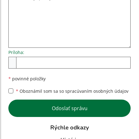
Príloha:
Príloha
*
povinné položky
*
Oboznámil som sa so
spracúvaním osobných údajov
Google reCaptcha Response
Odoslať správu
Rýchle odkazy