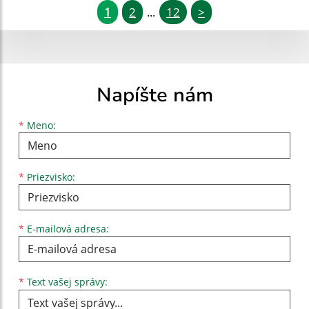
1
2
12
>
...
Napíšte nám
Meno
Priezvisko
E-mailová adresa
*
Meno:
*
Priezvisko:
*
E-mailová adresa:
Text vašej správy...
*
Text vašej správy: