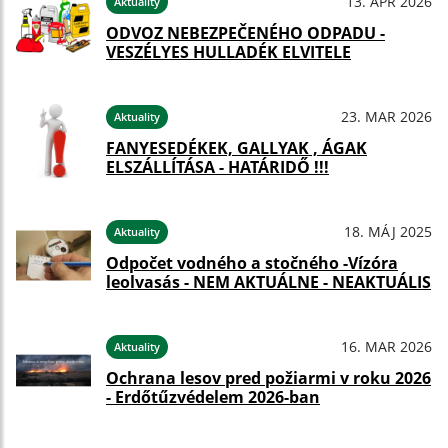
13. APR 2026
Aktuality
ODVOZ NEBEZPEČENÉHO ODPADU -
VESZÉLYES HULLADÉK ELVITELE
23. MAR 2026
Aktuality
FANYESEDÉKEK, GALLYAK , ÁGAK
ELSZÁLLÍTÁSA - HATÁRIDŐ !!!
18. MÁJ 2025
Aktuality
Odpočet vodného a stočného -Vízóra
leolvasás - NEM AKTUÁLNE - NEAKTUÁLIS
16. MAR 2026
Aktuality
Ochrana lesov pred požiarmi v roku 2026
- Erdőtűzvédelem 2026-ban