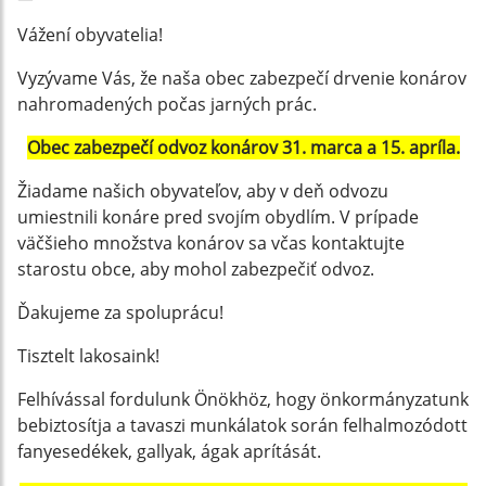
Vážení obyvatelia!
Vyzývame Vás, že naša obec zabezpečí drvenie konárov
nahromadených počas jarných prác.
Obec zabezpečí odvoz konárov 31. marca a 15. apríla.
Žiadame našich obyvateľov, aby v deň odvozu
umiestnili konáre pred svojím obydlím. V prípade
väčšieho množstva konárov sa včas kontaktujte
starostu obce, aby mohol zabezpečiť odvoz.
Ďakujeme za spoluprácu!
Tisztelt lakosaink!
Felhívással fordulunk Önökhöz, hogy önkormányzatunk
bebiztosítja a tavaszi munkálatok során felhalmozódott
fanyesedékek, gallyak, ágak aprítását.