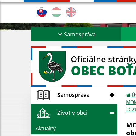
Samospráva
Oficiálne stránk
OBEC BO
Samospráva
Ú
MOM 
2021
Život v obci
MO
Aktuality
ob