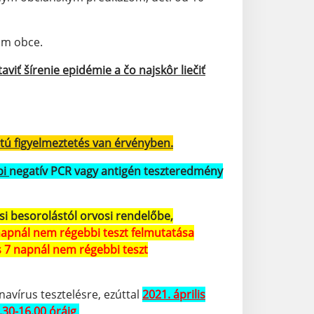
com obce.
ť šírenie epidémie a čo najskôr liečiť
atú figyelmeztetés van érvényben.
bi
negatív PCR vagy antigén teszteredmény
ási besorolástól orvosi rendelőbe,
napnál nem régebbi teszt felmutatása
s 7 napnál nem régebbi teszt
avírus tesztelésre, ezúttal
2021. április
.30-16.00 óráig
.