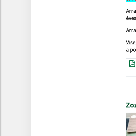
Arra
éves
Arra
Vise
a po
Zo