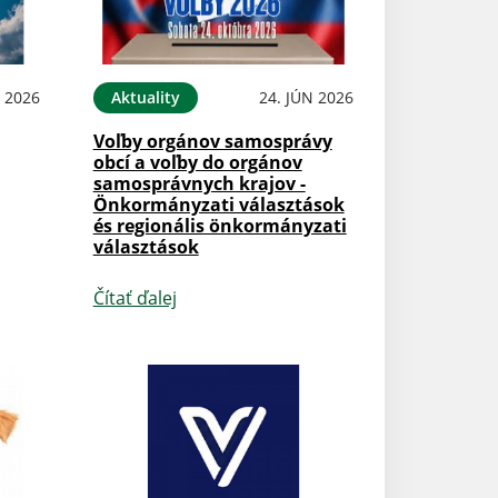
N 2026
Aktuality
24. JÚN 2026
Voľby orgánov samosprávy
obcí a voľby do orgánov
samosprávnych krajov -
Önkormányzati választások
és regionális önkormányzati
választások
Čítať ďalej