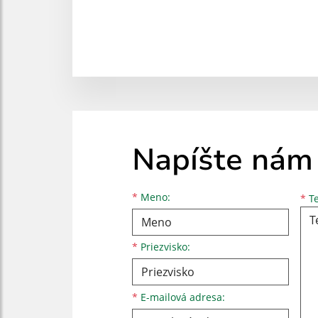
Napíšte nám
Meno
Priezvisko
E-mailová adresa
*
Meno:
*
Te
*
Priezvisko:
*
E-mailová adresa: