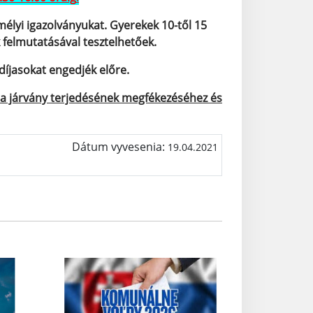
mélyi igazolványukat. Gyerekek 10-től 15
 felmutatásával tesztelhetőek.
díjasokat engedjék előre.
á a járvány terjedésének megfékezéséhez és
Dátum vyvesenia:
19.04.2021