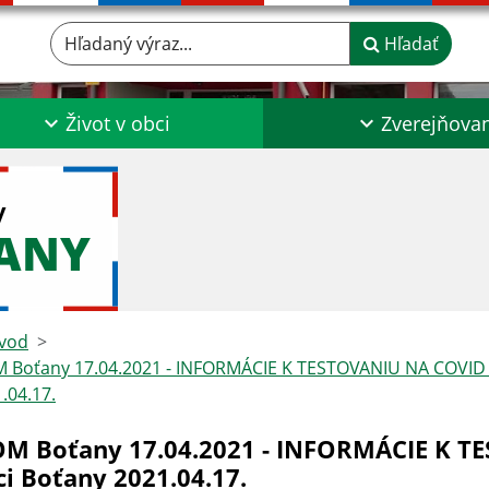
Hľadaný výraz...
Hľadať
Život v obci
Zverejňova
y
ŤANY
vod
Boťany 17.04.2021 - INFORMÁCIE K TESTOVANIU NA COVID –
.04.17.
M Boťany 17.04.2021 - INFORMÁCIE K TE
ci Boťany 2021.04.17.