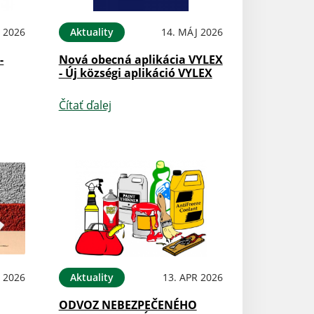
 2026
Aktuality
14. MÁJ 2026
-
Nová obecná aplikácia VYLEX
- Új községi aplikáció VYLEX
Čítať ďalej
 2026
Aktuality
13. APR 2026
ODVOZ NEBEZPEČENÉHO