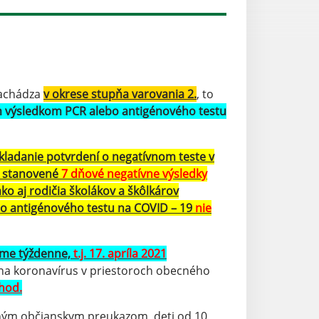
nachádza
v okrese stupňa varovania 2.
, to
 výsledkom PCR alebo antigénového testu
kladanie potvrdení o negatívnom teste v
ú stanovené
7 dňové negatívne výsledky
ko aj rodičia školákov a škôlkárov
bo antigénového testu na COVID – 19
nie
eme týždenne,
t.j. 17. apríla 2021
e na koronavírus v priestoroch obecného
 hod.
atným občianskym preukazom, deti od 10