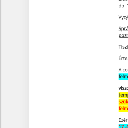
do 1
Vyzý
Sprá
pozi
Tisz
Érte
A co
felm
visz
tem
szü
felm
Ezér
17.-