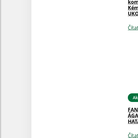
kom
Kémé
UK
Číta
Ak
FAN
ÁGA
HAT
Číta