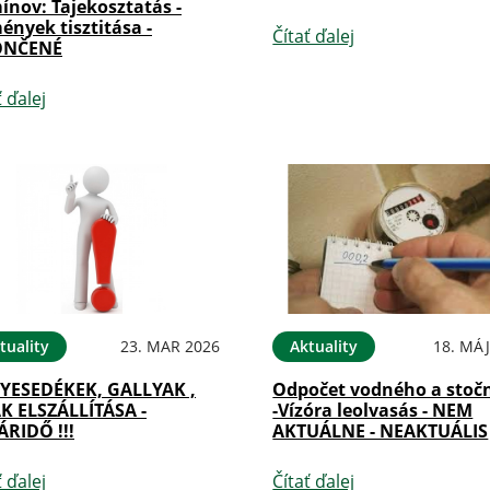
ínov: Tajekosztatás -
nyek tisztitása -
Čítať ďalej
ONČENÉ
ť ďalej
tuality
23. MAR 2026
Aktuality
18. MÁJ
YESEDÉKEK, GALLYAK ,
Odpočet vodného a stoč
K ELSZÁLLÍTÁSA -
-Vízóra leolvasás - NEM
ÁRIDŐ !!!
AKTUÁLNE - NEAKTUÁLIS
ť ďalej
Čítať ďalej