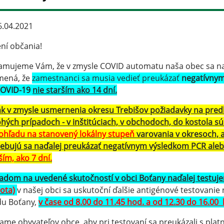
.04.2021
ní občania!
amujeme Vám, že v zmysle COVID automatu naša obec sa 
mená, že
zamestnanci sa musia vedieť preukázať
negatívnym
COVID-19
nie starším ako 14 dní.
k v zmysle usmernenia okresu Trebišov požiadavky na pred
ých prípadoch - v inštitúciach, v obchodoch, do kostola s
ohľadu na stanovený lokálny stupeň
varovania v okresoch, a
ebujú sa naďalej preukázať negatívnym výsledkom PCR ale
ším, ako 7 dní.
adom na uvedené skutočností v obci Boťany naďalej testuj
ota)
v našej obci sa uskutoční ďalšie antigénové testovani
u Boťany,
v čase od 8.00 do 11.45 hod. a od 12.30 do 16.00
ame obyvateľov obce, aby pri testovaní sa preukázali s pl