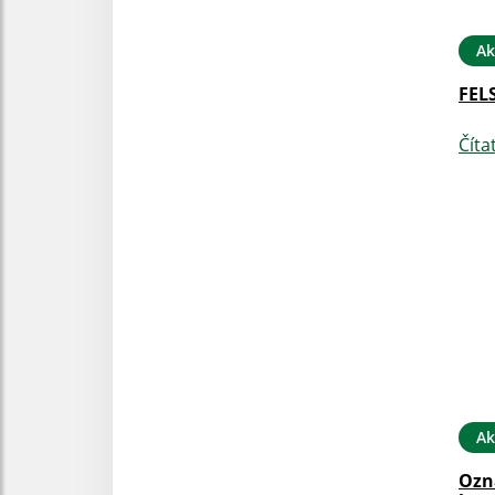
Ak
FEL
Číta
Ak
Ozn