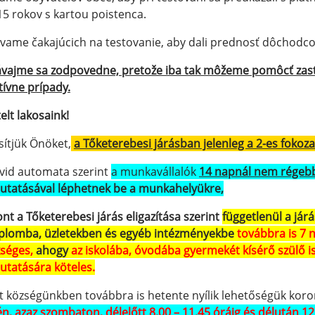
5 rokov s kartou poistenca.
vame čakajúcich na testovanie, aby dali prednosť dôchod
vajme sa zodpovedne, pretože iba tak môžeme pomôcť zastavi
tívne prípady.
telt lakosaink!
sítjük Önöket,
a Tőketerebesi járásban jelenleg a 2-es fokoz
vid automata szerint
a munkavállalók
14 napnál nem régeb
utatásával léphetnek be a munkahelyükre,
ont a Tőketerebesi járás eligazítása szerint
függetlenül a jár
plomba, üzletekben és egyéb intézményekbe
továbbra is 7 
kséges
,
ahogy
az iskolába, óvodába gyermekét kísérő szülő i
utatására köteles.
t községünkben továbbra is hetente nyílik lehetőségük koron
én, azaz szombaton, délelőtt 8.00 – 11.45 óráig és délután 12