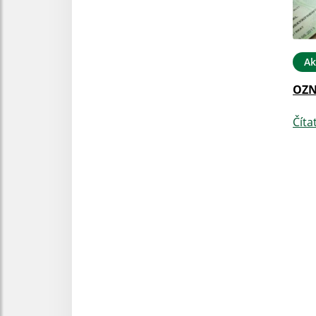
Ak
OZN
Číta