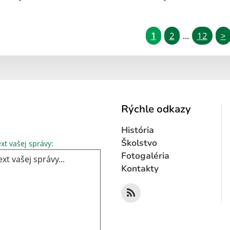
1
2
12
>
...
Rýchle odkazy
História
Text vašej správy...
Školstvo
xt vašej správy:
Fotogaléria
Kontakty