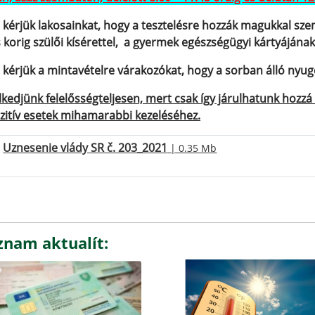
 kérjük lakosainkat, hogy a tesztelésre hozzák magukkal sze
 korig szülői kísérettel, a gyermek egészségügyi kártyájának
 kérjük a mintavételre várakozókat, hogy a sorban álló nyug
lkedjünk felelősségteljesen, mert csak így járulhatunk hozz
zitív esetek mihamarabbi kezeléséhez.
Uznesenie vlády SR č. 203_2021
| 0.35 Mb
znam aktualít: