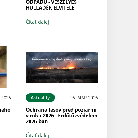
ODPADU - VESZÉLYES
HULLADÉK ELVITELE
Čítať ďalej
 2025
Aktuality
16. MAR 2026
ného
Ochrana lesov pred požiarmi
v roku 2026 - Erdőtűzvédelem
2026-ban
Čítať ďalej