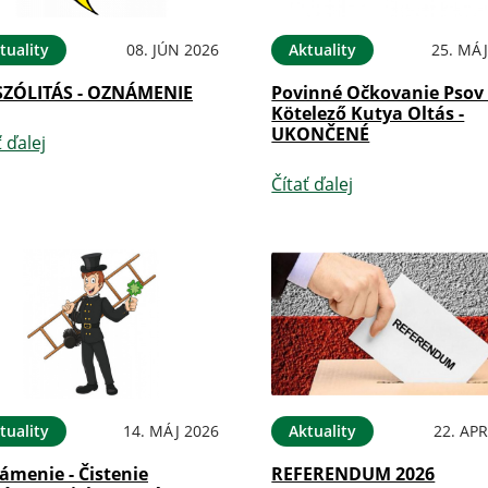
tuality
08. JÚN 2026
Aktuality
25. MÁJ
SZÓLITÁS - OZNÁMENIE
Povinné Očkovanie Psov 
Kötelező Kutya Oltás -
UKONČENÉ
ť ďalej
Čítať ďalej
tuality
14. MÁJ 2026
Aktuality
22. APR
ámenie - Čistenie
REFERENDUM 2026