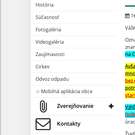
História
16
Súčasnosť
Váže
Fotogaléria
Ozn
Videogaléria
zna
Zaujímavosti
na 
Avša
Cirkev
mnoh
Odvoz odpadu
bez 
potr
☆ Mobilná aplikácia obce
star
Zverejňovanie
Vzhľ
(sob
úrad
Kontakty
Žiad