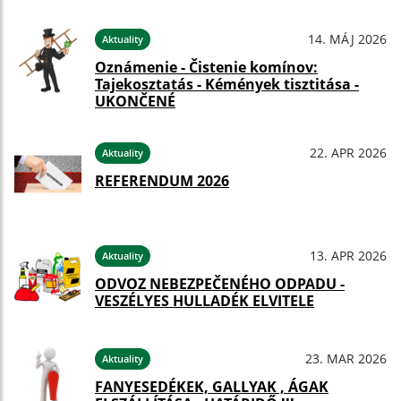
14. MÁJ 2026
Aktuality
Oznámenie - Čistenie komínov:
Tajekosztatás - Kémények tisztitása -
UKONČENÉ
22. APR 2026
Aktuality
REFERENDUM 2026
13. APR 2026
Aktuality
ODVOZ NEBEZPEČENÉHO ODPADU -
VESZÉLYES HULLADÉK ELVITELE
23. MAR 2026
Aktuality
FANYESEDÉKEK, GALLYAK , ÁGAK