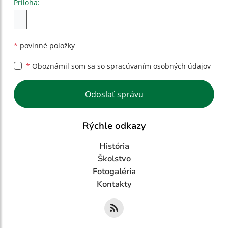
Príloha:
Príloha
*
povinné položky
*
Oboznámil som sa so
spracúvaním osobných údajov
Google reCaptcha Response
Odoslať správu
Rýchle odkazy
História
Školstvo
Fotogaléria
Kontakty