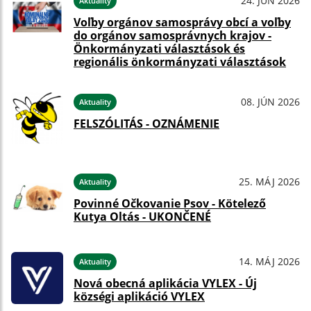
24. JÚN 2026
Aktuality
Voľby orgánov samosprávy obcí a voľby
do orgánov samosprávnych krajov -
Önkormányzati választások és
regionális önkormányzati választások
08. JÚN 2026
Aktuality
FELSZÓLITÁS - OZNÁMENIE
25. MÁJ 2026
Aktuality
Povinné Očkovanie Psov - Kötelező
Kutya Oltás - UKONČENÉ
14. MÁJ 2026
Aktuality
Nová obecná aplikácia VYLEX - Új
községi aplikáció VYLEX