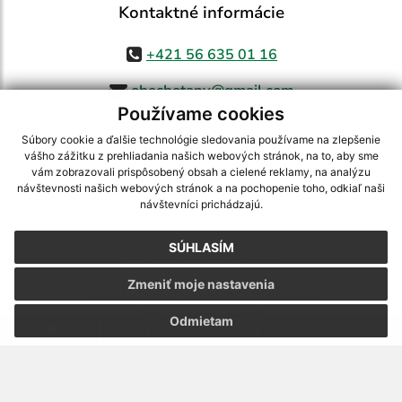
Kontaktné informácie
+421 56 635 01 16
obecbotany@gmail.com
Používame cookies
Súbory cookie a ďalšie technológie sledovania používame na zlepšenie
vášho zážitku z prehliadania našich webových stránok, na to, aby sme
využite možnosť získavania aktuálnych informácií s využitím RSS
,
vám zobrazovali prispôsobený obsah a cielené reklamy, na analýzu
CMS systém (redakčný) systém ECHELON 2,
Mapa stránok
,
web portál
,
návštevnosti našich webových stránok a na pochopenie toho, odkiaľ naši
návštevníci prichádzajú.
webhosting
,
webex.digital, s.r.o.
,
domény
,
registrácia domény
,
spoločnosť webex.digital, s.r.o.
,
technický prevádzkovateľ
SÚHLASÍM
Posledná aktualizácia:
05.08.2026
Zmeniť moje nastavenia
Vytlačiť stránku
|
Vyhlásenie o prístupnosti
Autorské práva
|
Cookies
Odmietam
webdesign
|