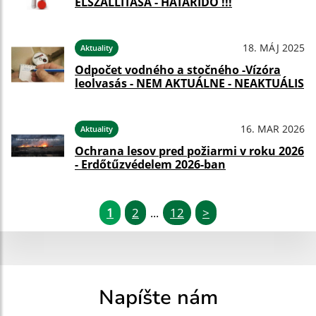
ELSZÁLLÍTÁSA - HATÁRIDŐ !!!
18. MÁJ 2025
Aktuality
Odpočet vodného a stočného -Vízóra
leolvasás - NEM AKTUÁLNE - NEAKTUÁLIS
16. MAR 2026
Aktuality
Ochrana lesov pred požiarmi v roku 2026
- Erdőtűzvédelem 2026-ban
1
2
12
>
...
Napíšte nám