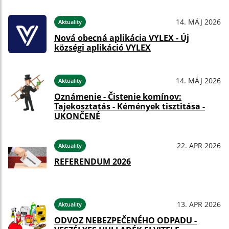
14. MÁJ 2026
Aktuality
Nová obecná aplikácia VYLEX - Új
községi aplikáció VYLEX
14. MÁJ 2026
Aktuality
Oznámenie - Čistenie komínov:
Tajekosztatás - Kémények tisztitása -
UKONČENÉ
22. APR 2026
Aktuality
REFERENDUM 2026
13. APR 2026
Aktuality
ODVOZ NEBEZPEČENÉHO ODPADU -