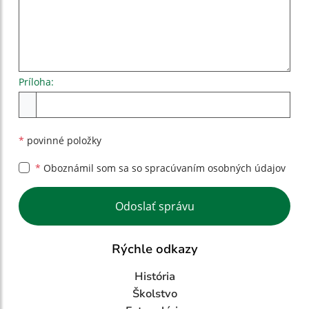
Príloha:
Príloha
*
povinné položky
*
Oboznámil som sa so
spracúvaním osobných údajov
Google reCaptcha Response
Odoslať správu
Rýchle odkazy
História
Školstvo