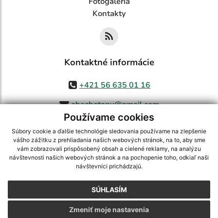
Fotogaléria
Kontakty
Kontaktné informácie
+421 56 635 01 16
obecbotany@gmail.com
Používame cookies
Súbory cookie a ďalšie technológie sledovania používame na zlepšenie
vášho zážitku z prehliadania našich webových stránok, na to, aby sme
využite možnosť získavania aktuálnych informácií s využitím RSS
,
vám zobrazovali prispôsobený obsah a cielené reklamy, na analýzu
CMS systém (redakčný) systém ECHELON 2,
Mapa stránok
,
web portál
,
návštevnosti našich webových stránok a na pochopenie toho, odkiaľ naši
návštevníci prichádzajú.
webhosting
,
webex.digital, s.r.o.
,
domény
,
registrácia domény
,
spoločnosť webex.digital, s.r.o.
,
technický prevádzkovateľ
SÚHLASÍM
Posledná aktualizácia:
05.08.2026
Zmeniť moje nastavenia
Vytlačiť stránku
|
Vyhlásenie o prístupnosti