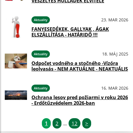
VESZÉLYES HULLADÉK ELVITELE
23. MAR 2026
Aktuality
FANYESEDÉKEK, GALLYAK , ÁGAK
ELSZÁLLÍTÁSA - HATÁRIDŐ !!!
18. MÁJ 2025
Aktuality
Odpočet vodného a stočného -Vízóra
leolvasás - NEM AKTUÁLNE - NEAKTUÁLIS
16. MAR 2026
Aktuality
Ochrana lesov pred požiarmi v roku 2026
- Erdőtűzvédelem 2026-ban
1
2
12
>
...