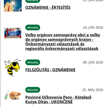
OZNÁMENIE - ÉRTESÍTÉS
24. JÚN 2026
Aktuality
Voľby orgánov samosprávy obcí a voľby
do orgánov samosprávnych krajov -
Önkormányzati választások és
regionális önkormányzati választások
08. JÚN 2026
Aktuality
FELSZÓLITÁS - OZNÁMENIE
25. MÁJ 2026
Aktuality
Povinné Očkovanie Psov - Kötelező
Kutya Oltás - UKONČENÉ