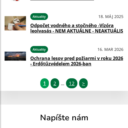
18. MÁJ 2025
Aktuality
Odpočet vodného a stočného -Vízóra
leolvasás - NEM AKTUÁLNE - NEAKTUÁLIS
16. MAR 2026
Aktuality
Ochrana lesov pred požiarmi v roku 2026
- Erdőtűzvédelem 2026-ban
1
2
12
>
...
Napíšte nám