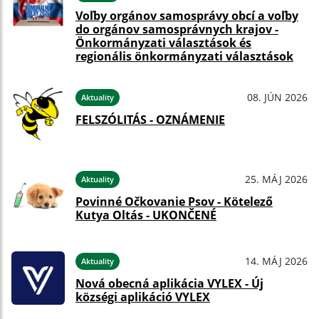
Voľby orgánov samosprávy obcí a voľby
do orgánov samosprávnych krajov -
Önkormányzati választások és
regionális önkormányzati választások
08. JÚN 2026
Aktuality
FELSZÓLITÁS - OZNÁMENIE
25. MÁJ 2026
Aktuality
Povinné Očkovanie Psov - Kötelező
Kutya Oltás - UKONČENÉ
14. MÁJ 2026
Aktuality
Nová obecná aplikácia VYLEX - Új
községi aplikáció VYLEX