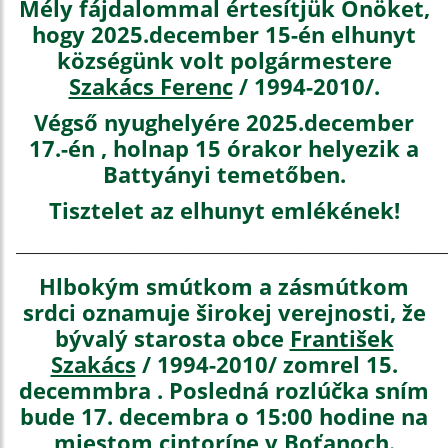
Mély fájdalommal értesítjük Önöket,
hogy 2025.december 15-én elhunyt
községünk volt polgármestere
Szakács Ferenc
/ 1994-2010/.
Végső nyughelyére 2025.december
17.-én , holnap 15 órakor helyezik a
Battyányi temetőben.
Tisztelet az elhunyt emlékének!
_____________________________________________________________
Hlbokým smútkom a zásmútkom
srdci oznamuje širokej verejnosti, že
bývalý starosta obce
František
Szakács
/ 1994-2010/ zomrel 15.
decemmbra . Posledná rozlúčka sním
bude 17. decembra o 15:00 hodine na
miestom cintoríne v Boťanoch.