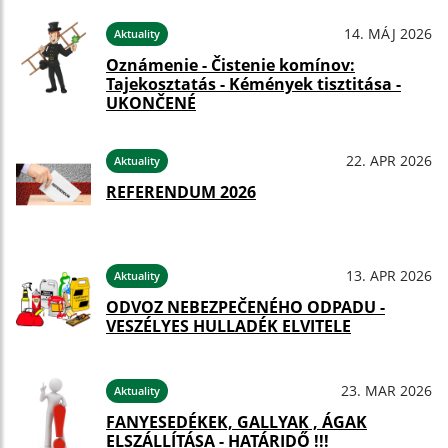
14. MÁJ 2026
Aktuality
Oznámenie - Čistenie komínov:
Tajekosztatás - Kémények tisztitása -
UKONČENÉ
22. APR 2026
Aktuality
REFERENDUM 2026
13. APR 2026
Aktuality
ODVOZ NEBEZPEČENÉHO ODPADU -
VESZÉLYES HULLADÉK ELVITELE
23. MAR 2026
Aktuality
FANYESEDÉKEK, GALLYAK , ÁGAK
ELSZÁLLÍTÁSA - HATÁRIDŐ !!!