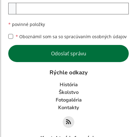
Príloha
*
povinné položky
*
Oboznámil som sa so
spracúvaním osobných údajov
Google reCaptcha Response
Odoslať správu
Rýchle odkazy
História
Školstvo
Fotogaléria
Kontakty