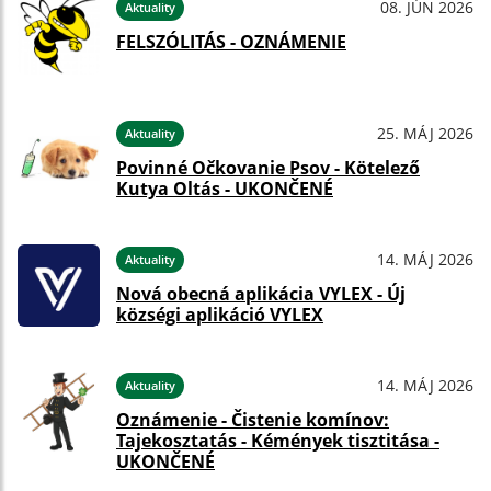
08. JÚN 2026
Aktuality
FELSZÓLITÁS - OZNÁMENIE
25. MÁJ 2026
Aktuality
Povinné Očkovanie Psov - Kötelező
Kutya Oltás - UKONČENÉ
14. MÁJ 2026
Aktuality
Nová obecná aplikácia VYLEX - Új
községi aplikáció VYLEX
14. MÁJ 2026
Aktuality
Oznámenie - Čistenie komínov:
Tajekosztatás - Kémények tisztitása -
UKONČENÉ