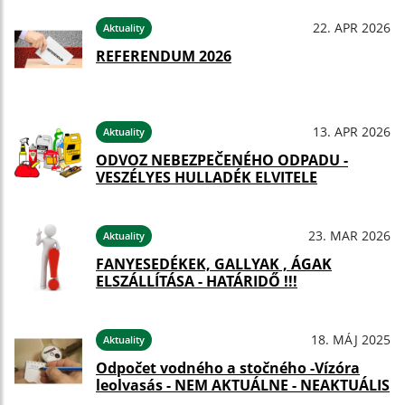
22. APR 2026
Aktuality
REFERENDUM 2026
13. APR 2026
Aktuality
ODVOZ NEBEZPEČENÉHO ODPADU -
VESZÉLYES HULLADÉK ELVITELE
23. MAR 2026
Aktuality
FANYESEDÉKEK, GALLYAK , ÁGAK
ELSZÁLLÍTÁSA - HATÁRIDŐ !!!
18. MÁJ 2025
Aktuality
Odpočet vodného a stočného -Vízóra
leolvasás - NEM AKTUÁLNE - NEAKTUÁLIS