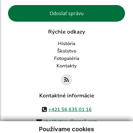
Google reCaptcha Response
Odoslať správu
Rýchle odkazy
História
Školstvo
Fotogaléria
Kontakty
Kontaktné informácie
+421 56 635 01 16
obecbotany@gmail.com
Používame cookies