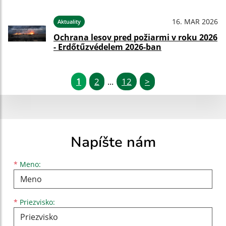
16. MAR 2026
Aktuality
Ochrana lesov pred požiarmi v roku 2026
- Erdőtűzvédelem 2026-ban
1
2
12
>
...
Napíšte nám
Meno
Priezvisko
E-mailová adresa
*
Meno:
*
Priezvisko: