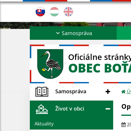
Samospráva
Oficiálne stránk
OBEC BO
Samospráva
Ú
Op
Život v obci
Aktuality
20