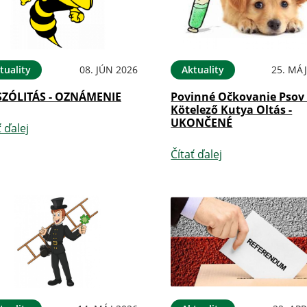
tuality
08. JÚN 2026
Aktuality
25. MÁJ
SZÓLITÁS - OZNÁMENIE
Povinné Očkovanie Psov 
Kötelező Kutya Oltás -
UKONČENÉ
ť ďalej
Čítať ďalej