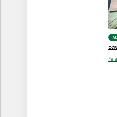
Ak
OZN
Číta