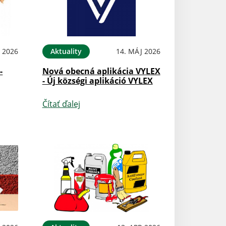
 2026
Aktuality
14. MÁJ 2026
-
Nová obecná aplikácia VYLEX
- Új községi aplikáció VYLEX
Čítať ďalej