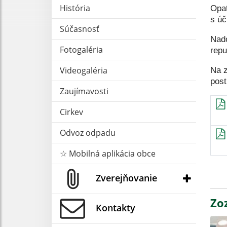
História
Opat
s úč
Súčasnosť
Nado
Fotogaléria
repu
Videogaléria
Na z
pos
Zaujímavosti
Cirkev
Odvoz odpadu
☆ Mobilná aplikácia obce
Zverejňovanie
Zo
Kontakty