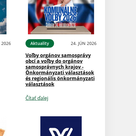
N 2026
Aktuality
24. JÚN 2026
Voľby orgánov samosprávy
obcí a voľby do orgánov
samosprávnych krajov -
Önkormányzati választások
és regionális önkormányzati
választások
Čítať ďalej