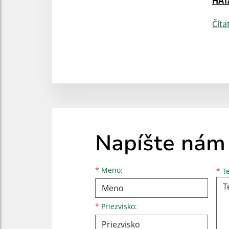
HAT
Číta
Napíšte nám
Meno
Priezvisko
E-mailová adresa
*
Meno:
*
Te
*
Priezvisko: