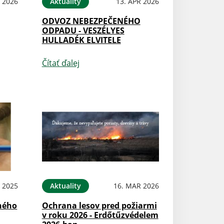
 2026
Aktuality
13. APR 2026
ODVOZ NEBEZPEČENÉHO
ODPADU - VESZÉLYES
HULLADÉK ELVITELE
Čítať ďalej
 2025
Aktuality
16. MAR 2026
ného
Ochrana lesov pred požiarmi
v roku 2026 - Erdőtűzvédelem