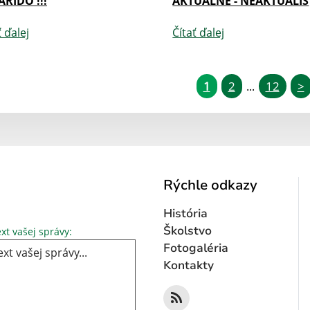
ÁRIDŐ !!!
AKTUÁLNE - NEAKTUÁLIS
ť ďalej
Čítať ďalej
1
2
12
>
...
Rýchle odkazy
História
Text vašej správy...
Školstvo
xt vašej správy:
Fotogaléria
Kontakty