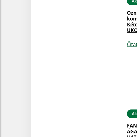
Ak
Ozn
kom
Kémé
UK
Číta
Ak
FAN
ÁGA