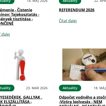
tuality
14. MÁJ 2026
Aktuality
22. APR
ámenie - Čistenie
REFERENDUM 2026
ínov: Tajekosztatás -
nyek tisztitása -
Čítať ďalej
ONČENÉ
ť ďalej
tuality
23. MAR 2026
Aktuality
18. MÁJ
YESEDÉKEK, GALLYAK ,
Odpočet vodného a stoč
K ELSZÁLLÍTÁSA -
-Vízóra leolvasás - NEM