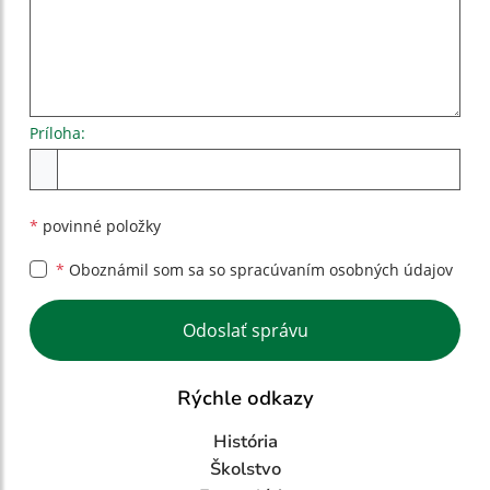
Príloha:
Príloha
*
povinné položky
*
Oboznámil som sa so
spracúvaním osobných údajov
Google reCaptcha Response
Odoslať správu
Rýchle odkazy
História
Školstvo