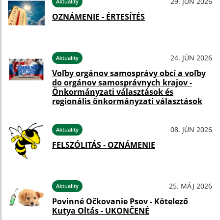
29. JÚN 2026
Aktuality
OZNÁMENIE - ÉRTESÍTÉS
24. JÚN 2026
Aktuality
Voľby orgánov samosprávy obcí a voľby
do orgánov samosprávnych krajov -
Önkormányzati választások és
regionális önkormányzati választások
08. JÚN 2026
Aktuality
FELSZÓLITÁS - OZNÁMENIE
25. MÁJ 2026
Aktuality
Povinné Očkovanie Psov - Kötelező
Kutya Oltás - UKONČENÉ