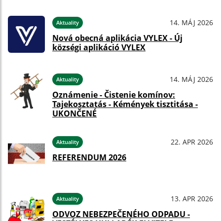
14. MÁJ 2026
Aktuality
Nová obecná aplikácia VYLEX - Új
községi aplikáció VYLEX
14. MÁJ 2026
Aktuality
Oznámenie - Čistenie komínov:
Tajekosztatás - Kémények tisztitása -
UKONČENÉ
22. APR 2026
Aktuality
REFERENDUM 2026
13. APR 2026
Aktuality
ODVOZ NEBEZPEČENÉHO ODPADU -