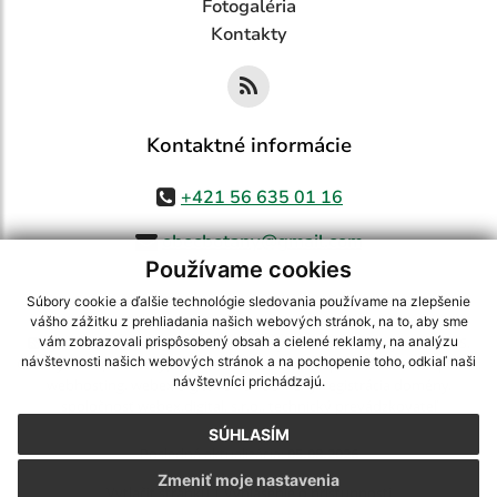
Fotogaléria
Kontakty
Kontaktné informácie
+421 56 635 01 16
obecbotany@gmail.com
Používame cookies
Súbory cookie a ďalšie technológie sledovania používame na zlepšenie
vášho zážitku z prehliadania našich webových stránok, na to, aby sme
využite možnosť získavania aktuálnych informácií s využitím RSS
,
vám zobrazovali prispôsobený obsah a cielené reklamy, na analýzu
návštevnosti našich webových stránok a na pochopenie toho, odkiaľ naši
CMS systém (redakčný) systém ECHELON 2,
Mapa stránok
,
web portál
,
návštevníci prichádzajú.
webhosting
,
webex.digital, s.r.o.
,
domény
,
registrácia domény
,
spoločnosť webex.digital, s.r.o.
,
technický prevádzkovateľ
SÚHLASÍM
Posledná aktualizácia:
05.08.2026
Zmeniť moje nastavenia
Vytlačiť stránku
|
Vyhlásenie o prístupnosti