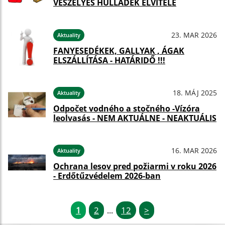
VESZÉLYES HULLADÉK ELVITELE
23. MAR 2026
Aktuality
FANYESEDÉKEK, GALLYAK , ÁGAK
ELSZÁLLÍTÁSA - HATÁRIDŐ !!!
18. MÁJ 2025
Aktuality
Odpočet vodného a stočného -Vízóra
leolvasás - NEM AKTUÁLNE - NEAKTUÁLIS
16. MAR 2026
Aktuality
Ochrana lesov pred požiarmi v roku 2026
- Erdőtűzvédelem 2026-ban
1
2
12
>
...